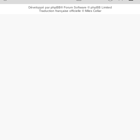
Développé par
phpBB
® Forum Software © phpBB Limited
Traduction française officielle
©
Miles Cellar