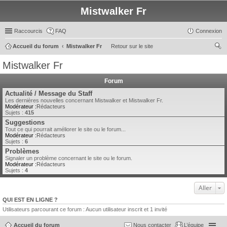
Mistwalker Fr
Raccourcis
FAQ
Connexion
Accueil du forum
Mistwalker Fr
Retour sur le site
ec
Mistwalker Fr
her
Forum
ch
Actualité / Message du Staff
er
Les dernières nouvelles concernant Mistwalker et Mistwalker Fr.
Modérateur :
Rédacteurs
Sujets :
415
Suggestions
Tout ce qui pourrait améliorer le site ou le forum...
Modérateur :
Rédacteurs
Sujets :
6
Problèmes
Signaler un problème concernant le site ou le forum.
Modérateur :
Rédacteurs
Sujets :
4
Aller
QUI EST EN LIGNE ?
Utilisateurs parcourant ce forum : Aucun utilisateur inscrit et 1 invité
Accueil du forum
Nous contacter
L’équipe