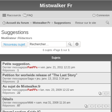
Mistwalker Fr
Raccourcis
FAQ
Connexion
Accueil du forum
Mistwalker Fr
Suggestions
Retour sur le site
ec
Suggestions
her
Modérateur :
Rédacteurs
ch
Nouveau sujet
er
6 sujets •Page
1
sur
1
Sujets
Petite suggestion.
Dernier messagepar
FanFFs
«
ven. janv. 21, 2011 12:21 pm
Réponses :
1
Petition for worlwide release of "The Last Story"
Dernier messagepar
Saga
«
jeu. janv. 13, 2011 3:34 pm
Réponses :
2
Au sujet de Mistwalker.fr
Dernier messagepar
FanFFs
«
lun. nov. 23, 2009 12:22 am
Réponses :
22
1
2
Détails
Dernier messagepar
Mélé
«
sam. mai 31, 2008 11:16 am
Réponses :
87
1
2
3
4
5
6
[forum] section d'aide IG