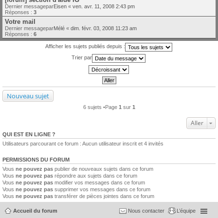
Dernier messagepar
Eisen
«
ven. avr. 11, 2008 2:43 pm
Réponses :
3
Votre mail
Dernier messagepar
Mélé
«
dim. févr. 03, 2008 11:23 am
Réponses :
6
Afficher les sujets publiés depuis :
Trier par
Nouveau sujet
6 sujets •Page
1
sur
1
Aller
QUI EST EN LIGNE ?
Utilisateurs parcourant ce forum : Aucun utilisateur inscrit et 4 invités
PERMISSIONS DU FORUM
Vous
ne pouvez pas
publier de nouveaux sujets dans ce forum
Vous
ne pouvez pas
répondre aux sujets dans ce forum
Vous
ne pouvez pas
modifier vos messages dans ce forum
Vous
ne pouvez pas
supprimer vos messages dans ce forum
Vous
ne pouvez pas
transférer de pièces jointes dans ce forum
Accueil du forum
Nous contacter
L’équipe