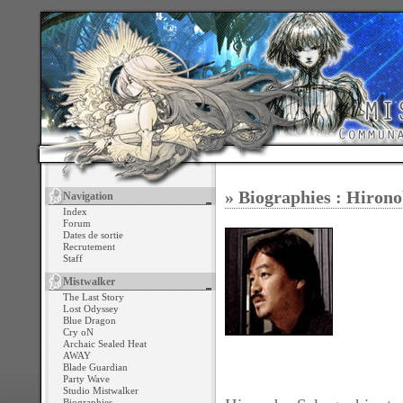
» Biographies : Hiron
Navigation
Index
Forum
Dates de sortie
Recrutement
Staff
Mistwalker
The Last Story
Lost Odyssey
Blue Dragon
Cry oN
Archaic Sealed Heat
AWAY
Blade Guardian
Party Wave
Studio Mistwalker
Biographies