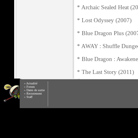
* Archaic Sealed Heat (2
* Lost Odyssey (2007)
* Blue Dragon Plus (200
* AWAY : Shuffle Dunge
* Blue Dragon : Awaken
* The Last Story (2011)
»
Actualité
»
Forum
»
Dates de sortie
»
Recrutement
»
Staff