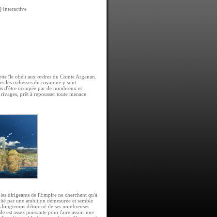
 Interactive
cette île obéit aux ordres du Comte Arganan.
tes les richesses du royaume y sont
is d'être occupée par de nombreux et
s rivages, prêt à repousser toute menace
les dirigeants de l'Empire ne cherchent qu'à
abité par une ambition démesurée et semble
uis longtemps détourné de ses nombreuses
e est assez puissante pour faire assoir une