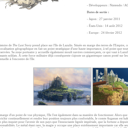
- Développeurs : Nintendo / AQ
Dates de sortie :
- Japon : 27 janvier 2011
- États-Unis : 14 août 2012
- Europe : 24 février 2012
istoire de
The Last Story
prend place sur l'île de Lazulis. Située en marge des terres de l'Empire, 
localisation géographique en fait un point stratégique d'une haute importance, à tel point que tou
servées. Sa zone portuaire y accueille également moult navires commerçants, ce qui vaut à Lazul
ssants soldats. À cette force militaire déjà conséquente s'ajoute un gigantesque canon posté sur le
ntuelle à l'encontre de l'île.
marge d'un point de vue physique, l'île l'est également dans sa manière de fonctionner. Alors que 
nrichir continuellement et rendre leur position toujours plus confortable, le comte Arganan est h
n plus inquiet pour l'avenir de son pays que l'insouciante lignée impériale, que la fortune a dep
ponsabilités. Le métal étant rare, la magie y occupe une place extrêmement importante car elle seul