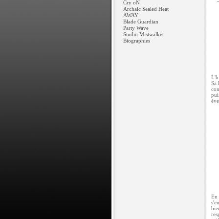
Cry oN
Archaic Sealed Heat
AWAY
Blade Guardian
Party Wave
Studio Mistwalker
Biographies
L'h
Sa 
con
pui
éve
En 
s'e
bie
res