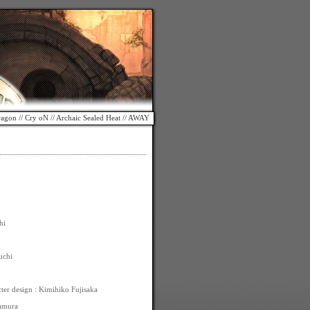
ragon
//
Cry oN
//
Archaic Sealed Heat
//
AWAY
hi
uchi
cter design : Kimihiko Fujisaka
kamura