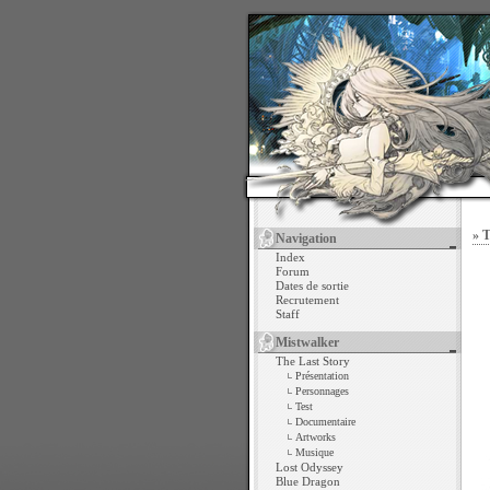
» 
Navigation
Index
Forum
Dates de sortie
Recrutement
Staff
Mistwalker
The Last Story
Présentation
Personnages
Test
Documentaire
Artworks
Musique
Lost Odyssey
Blue Dragon