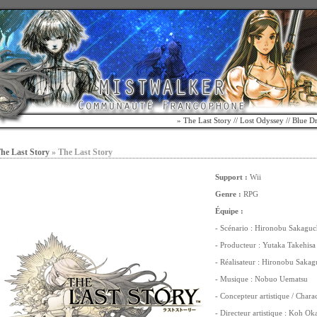
»
The Last Story
//
Lost Odyssey
//
Blue D
The Last Story
» The Last Story
Support :
Wii
Genre :
RPG
Équipe :
- Scénario : Hironobu Sakaguc
- Producteur : Yutaka Takehisa
- Réalisateur : Hironobu Sakag
- Musique : Nobuo Uematsu
- Concepteur artistique / Chara
- Directeur artistique : Koh O