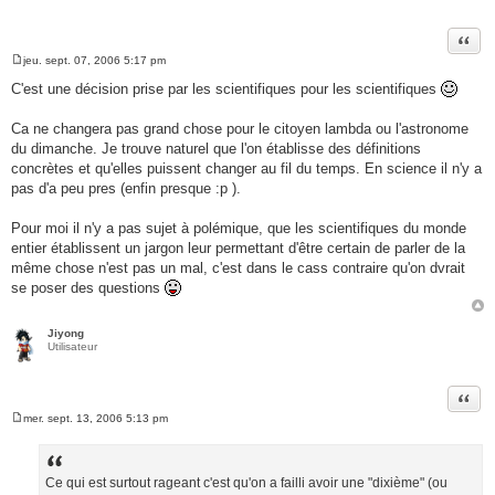
Citer
jeu. sept. 07, 2006 5:17 pm
M
e
C'est une décision prise par les scientifiques pour les scientifiques
s
s
a
Ca ne changera pas grand chose pour le citoyen lambda ou l'astronome
g
du dimanche. Je trouve naturel que l'on établisse des définitions
e
concrètes et qu'elles puissent changer au fil du temps. En science il n'y a
pas d'a peu pres (enfin presque :p ).
Pour moi il n'y a pas sujet à polémique, que les scientifiques du monde
entier établissent un jargon leur permettant d'être certain de parler de la
même chose n'est pas un mal, c'est dans le cass contraire qu'on dvrait
se poser des questions
Jiyong
Utilisateur
Citer
mer. sept. 13, 2006 5:13 pm
M
e
s
s
a
Ce qui est surtout rageant c'est qu'on a failli avoir une "dixième" (ou
g