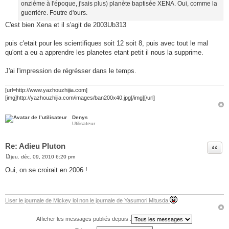
onzième à l'époque, j'sais plus) planète baptisée XENA. Oui, comme la
e
guerrière. Foutre d'ours.
C'est bien Xena et il s'agit de 2003Ub313
puis c'etait pour les scientifiques soit 12 soit 8, puis avec tout le mal
qu'ont a eu a apprendre les planetes etant petit il nous la supprime.
J'ai l'impression de régrésser dans le temps.
[url=http://www.yazhouzhijia.com]
[img]http://yazhouzhijia.com/images/ban200x40.jpg[/img][/url]
Denys
Utilisateur
Re: Adieu Pluton
Citer
jeu. déc. 09, 2010 6:20 pm
M
e
Oui, on se croirait en 2006 !
s
s
a
g
e
Liser le journale de Mickey lol non le journale de Yasumori Mitusda
Afficher les messages publiés depuis :