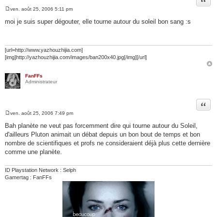
ven. août 25, 2006 5:11 pm
M
e
moi je suis super dégouter, elle tourne autour du soleil bon sang :s
s
s
a
g
e
[url=http://www.yazhouzhijia.com]
[img]http://yazhouzhijia.com/images/ban200x40.jpg[/img][/url]
FanFFs
Administrateur
Citer
ven. août 25, 2006 7:49 pm
M
e
Bah planète ne veut pas forcemment dire qui tourne autour du Soleil,
s
d'ailleurs Pluton animait un débat depuis un bon bout de temps et bon
s
a
nombre de scientifiques et profs ne consideraient déjà plus cette dernière
g
comme une planète.
e
ID Playstation Network : Selph
Gamertag : FanFFs