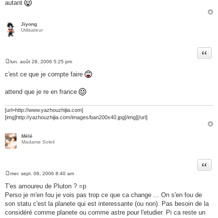
autant
s
a
g
e
Jiyong
Utilisateur
Citer
lun. août 28, 2006 5:25 pm
M
e
c'est ce que je compte faire
s
s
a
attend que je re en france
g
e
[url=http://www.yazhouzhijia.com]
[img]http://yazhouzhijia.com/images/ban200x40.jpg[/img][/url]
Mélé
Madame Soleil
Citer
mer. sept. 06, 2006 8:40 am
M
e
T'es amoureu de Pluton ? =p
s
Perso je m'en fou je vois pas trop ce que ca change ... On s'en fou de
s
a
son statu c'est la planete qui est interessante (ou non). Pas besoin de la
g
considéré comme planete ou comme astre pour l'etudier. Pi ca reste un
e