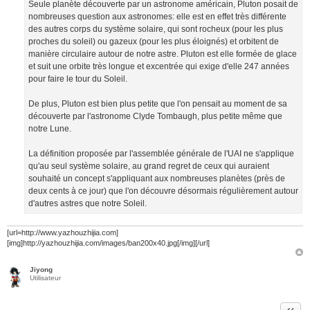
Seule planète découverte par un astronome américain, Pluton posait de
nombreuses question aux astronomes: elle est en effet très différente
des autres corps du système solaire, qui sont rocheux (pour les plus
proches du soleil) ou gazeux (pour les plus éloignés) et orbitent de
manière circulaire autour de notre astre. Pluton est elle formée de glace
et suit une orbite très longue et excentrée qui exige d'elle 247 années
pour faire le tour du Soleil.
De plus, Pluton est bien plus petite que l'on pensait au moment de sa
découverte par l'astronome Clyde Tombaugh, plus petite même que
notre Lune.
La définition proposée par l'assemblée générale de l'UAI ne s'applique
qu'au seul système solaire, au grand regret de ceux qui auraient
souhaité un concept s'appliquant aux nombreuses planètes (près de
deux cents à ce jour) que l'on découvre désormais régulièrement autour
d'autres astres que notre Soleil.
[url=http://www.yazhouzhijia.com]
[img]http://yazhouzhijia.com/images/ban200x40.jpg[/img][/url]
Jiyong
Utilisateur
Citer