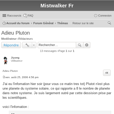
Mistwalker Fr
Raccourcis
FAQ
Connexion
Accueil du forum
Forum Général
Thémas
Retour sur le site
ec
Adieu Pluton
her
Modérateur :
Rédacteurs
ch
Répondre
er
13 messages •Page
1
sur
1
Jiyong
Utilisateur
Adieu Pluton
Citer
ven. août 25, 2006 4:56 pm
M
e
J'ai eu l'infomation hier soir (pour vous ce matin tres tot) Plutot n'est plus
s
une planete du systeme solaire, ce qui rapporte a 8 le nombre de planete
s
a
dans notre systeme. Je suis largement outré par cette dessision prise par
g
les scientifiques.
e
voici l'infomation :