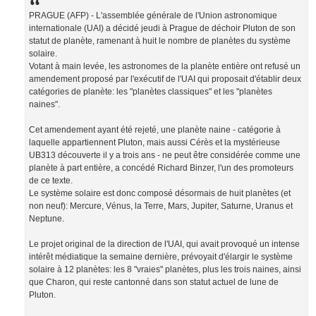
PRAGUE (AFP) - L'assemblée générale de l'Union astronomique
internationale (UAI) a décidé jeudi à Prague de déchoir Pluton de son
statut de planète, ramenant à huit le nombre de planètes du système
solaire.
Votant à main levée, les astronomes de la planète entière ont refusé un
amendement proposé par l'exécutif de l'UAI qui proposait d'établir deux
catégories de planète: les "planètes classiques" et les "planètes
naines".
Cet amendement ayant été rejeté, une planète naine - catégorie à
laquelle appartiennent Pluton, mais aussi Cérès et la mystérieuse
UB313 découverte il y a trois ans - ne peut être considérée comme une
planète à part entière, a concédé Richard Binzer, l'un des promoteurs
de ce texte.
Le système solaire est donc composé désormais de huit planètes (et
non neuf): Mercure, Vénus, la Terre, Mars, Jupiter, Saturne, Uranus et
Neptune.
Le projet original de la direction de l'UAI, qui avait provoqué un intense
intérêt médiatique la semaine dernière, prévoyait d'élargir le système
solaire à 12 planètes: les 8 "vraies" planètes, plus les trois naines, ainsi
que Charon, qui reste cantonné dans son statut actuel de lune de
Pluton.