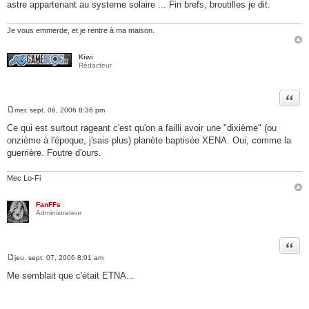
astre appartenant au systeme solaire ... Fin brefs, broutilles je dit.
Je vous emmerde, et je rentre à ma maison.
Kiwi
Rédacteur
Citer
mer. sept. 06, 2006 8:36 pm
M
e
Ce qui est surtout rageant c'est qu'on a failli avoir une "dixième" (ou
s
onzième à l'époque, j'sais plus) planète baptisée XENA. Oui, comme la
s
a
guerrière. Foutre d'ours.
g
e
Mec Lo-Fi
FanFFs
Administrateur
Citer
jeu. sept. 07, 2006 8:01 am
M
e
Me semblait que c'était ETNA...
s
s
a
g