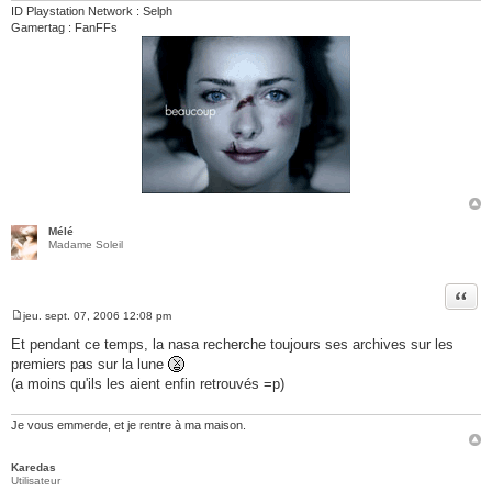
e
ID Playstation Network : Selph
Gamertag : FanFFs
Mélé
Madame Soleil
Citer
jeu. sept. 07, 2006 12:08 pm
M
e
Et pendant ce temps, la nasa recherche toujours ses archives sur les
s
premiers pas sur la lune
s
a
(a moins qu'ils les aient enfin retrouvés =p)
g
e
Je vous emmerde, et je rentre à ma maison.
Karedas
Utilisateur