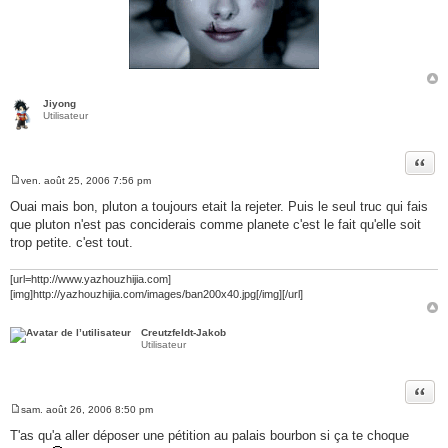
Jiyong
Utilisateur
Citer
ven. août 25, 2006 7:56 pm
M
e
Ouai mais bon, pluton a toujours etait la rejeter. Puis le seul truc qui fais
s
que pluton n'est pas conciderais comme planete c'est le fait qu'elle soit
s
a
trop petite. c'est tout.
g
e
[url=http://www.yazhouzhijia.com]
[img]http://yazhouzhijia.com/images/ban200x40.jpg[/img][/url]
Creutzfeldt-Jakob
Utilisateur
Citer
sam. août 26, 2006 8:50 pm
M
e
T'as qu'a aller déposer une pétition au palais bourbon si ça te choque
s