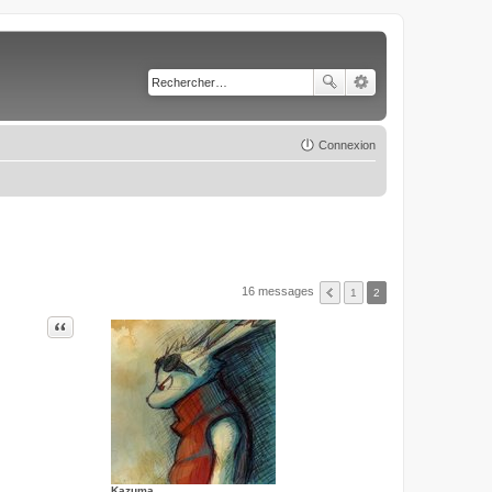
Connexion
16 messages
1
2
Citer
Kazuma