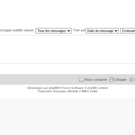
messages publiés depuis :
Trier par
Nous contacter
L’équipe
Développé par
phpBB
® Forum Software © phpBB Limited
Traduction française officielle
©
Miles Cellar