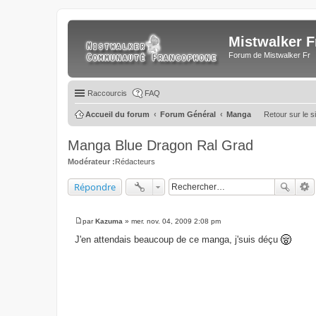
Mistwalker F
Forum de Mistwalker Fr
Raccourcis
FAQ
Accueil du forum
Forum Général
Manga
Retour sur le si
Manga Blue Dragon Ral Grad
Modérateur :
Rédacteurs
Répondre
par
Kazuma
»
mer. nov. 04, 2009 2:08 pm
M
e
J'en attendais beaucoup de ce manga, j'suis déçu
s
s
a
g
e