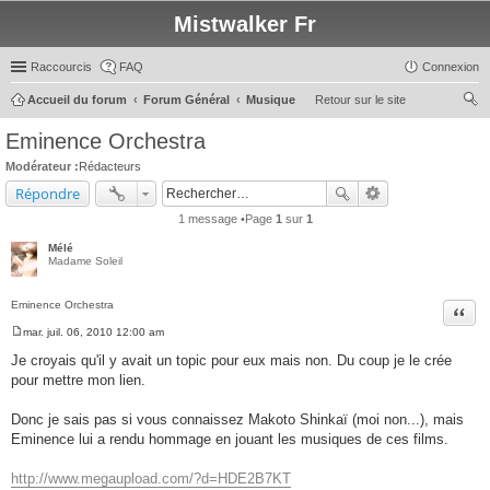
Mistwalker Fr
Raccourcis
FAQ
Connexion
Accueil du forum
Forum Général
Musique
Retour sur le site
ec
Eminence Orchestra
her
Modérateur :
Rédacteurs
ch
Répondre
er
1 message •Page
1
sur
1
Mélé
Madame Soleil
Eminence Orchestra
Citer
mar. juil. 06, 2010 12:00 am
M
e
Je croyais qu'il y avait un topic pour eux mais non. Du coup je le crée
s
pour mettre mon lien.
s
a
g
Donc je sais pas si vous connaissez Makoto Shinkaï (moi non...), mais
e
Eminence lui a rendu hommage en jouant les musiques de ces films.
http://www.megaupload.com/?d=HDE2B7KT