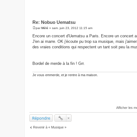
Re: Nobuo Uematsu
par
Mélé
»
sam. juin 23, 2012 11:15 am
M
e
Encore un concert d'Uematsu a Paris. Encore un concert a
s
J'en ai marre. OK j'écoute pu trop sa musique, mais j'aim
s
a
des vraies conditions qui respectent un tant soit peu la mus
g
e
Bordel de merde à la fin ! Grr.
Je vous emmerde, et je rentre à ma maison.
Afficher les 
Répondre
Revenir à « Musique »