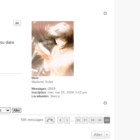
e
n
Citer
tsu dans
Mélé
Madame Soleil
Messages :
2915
Inscription :
mer. mai 24, 2006 3:43 pm
Localisation :
Nancy
595 messages
1
…
36
37
38
39
40
Aller