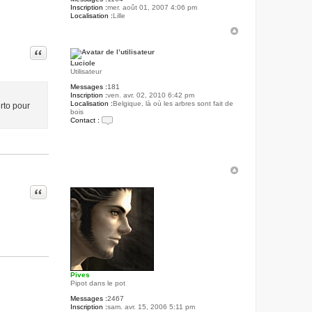
Inscription :
mer. août 01, 2007 4:06 pm
Localisation :
Lille
Citer
Luciole
Utilisateur
Messages :
181
Inscription :
ven. avr. 02, 2010 6:42 pm
Localisation :
Belgique, là où les arbres sont fait de
erto pour
bois
Contact :
C
o
n
t
a
c
t
e
Citer
r
L
u
c
i
o
l
e
Pives
Pipot dans le pot
Messages :
2467
Inscription :
sam. avr. 15, 2006 5:11 pm