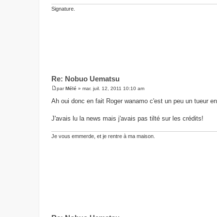
g
e
Signature.
Re: Nobuo Uematsu
par
Mélé
»
mar. juil. 12, 2011 10:10 am
M
e
Ah oui donc en fait Roger wanamo c'est un peu un tueur en f
s
s
a
J'avais lu la news mais j'avais pas tilté sur les crédits!
g
e
Je vous emmerde, et je rentre à ma maison.