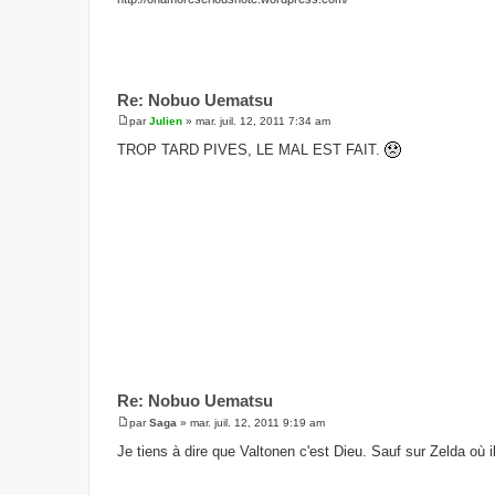
Re: Nobuo Uematsu
par
Julien
»
mar. juil. 12, 2011 7:34 am
M
e
TROP TARD PIVES, LE MAL EST FAIT.
s
s
a
g
e
Re: Nobuo Uematsu
par
Saga
»
mar. juil. 12, 2011 9:19 am
M
e
Je tiens à dire que Valtonen c'est Dieu. Sauf sur Zelda où il 
s
s
a