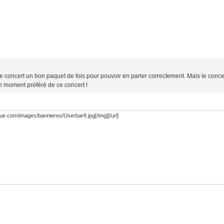
e le concert un bon paquet de fois pour pouvoir en parler correctement. Mais le conc
on moment préféré de ce concert !
que.com/images/bannieres/Userbar8.jpg[/img][/url]