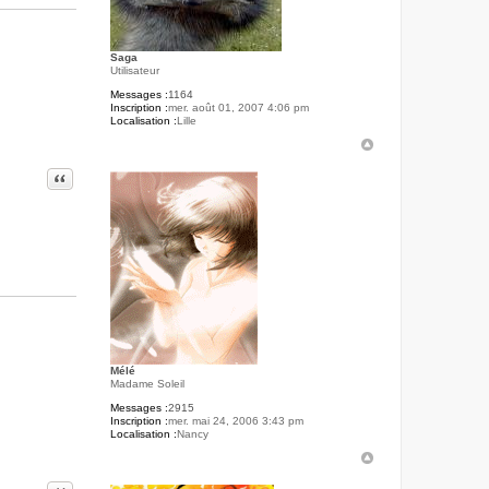
l
i
e
n
Saga
Utilisateur
Messages :
1164
Inscription :
mer. août 01, 2007 4:06 pm
Localisation :
Lille
Citer
Mélé
Madame Soleil
Messages :
2915
Inscription :
mer. mai 24, 2006 3:43 pm
Localisation :
Nancy