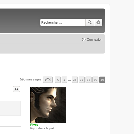
Connexion
595 messages
1
…
36
37
38
39
40
Citer
Pives
Pipot dans le pot