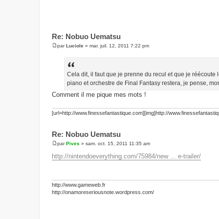
Re: Nobuo Uematsu
par
Luciole
»
mar. juil. 12, 2011 7:22 pm
M
e
s
s
a
Cela dit, il faut que je prenne du recul et que je réécout
g
piano et orchestre de Final Fantasy restera, je pense, m
e
Comment il me pique mes mots !
[url=http://www.finessefantastique.com][img]http://www.finessefantasti
Re: Nobuo Uematsu
par
Pives
»
sam. oct. 15, 2011 11:35 am
M
e
http://nintendoeverything.com/75984/new ... e-trailer/
s
s
a
g
e
http://www.gameweb.fr
http://onamoreseriousnote.wordpress.com/