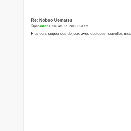
Re: Nobuo Uematsu
par
Julien
»
dim. oct. 16, 2011 9:03 am
M
e
Plusieurs séquences de jeux avec quelques nouvelles musi
s
s
a
g
e