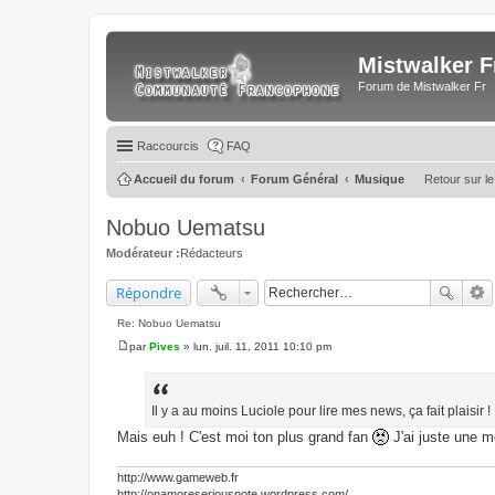
Mistwalker F
Forum de Mistwalker Fr
Raccourcis
FAQ
Accueil du forum
Forum Général
Musique
Retour sur le
Nobuo Uematsu
Modérateur :
Rédacteurs
Répondre
Re: Nobuo Uematsu
par
Pives
»
lun. juil. 11, 2011 10:10 pm
M
e
s
s
a
Il y a au moins Luciole pour lire mes news, ça fait plaisir !
g
Mais euh ! C'est moi ton plus grand fan
J'ai juste une 
e
http://www.gameweb.fr
http://onamoreseriousnote.wordpress.com/