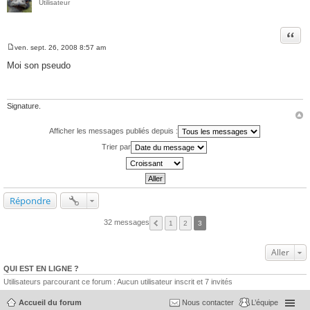
Utilisateur
Citer
ven. sept. 26, 2008 8:57 am
M
e
Moi son pseudo
s
s
a
g
e
Signature.
Afficher les messages publiés depuis :
Trier par
Répondre
32 messages
1
2
3
Aller
QUI EST EN LIGNE ?
Utilisateurs parcourant ce forum : Aucun utilisateur inscrit et 7 invités
Accueil du forum
Nous contacter
L’équipe