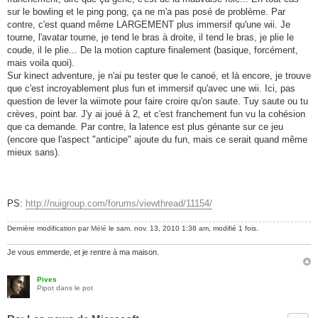
sur le bowling et le ping pong, ça ne m'a pas posé de problème. Par
contre, c'est quand même LARGEMENT plus immersif qu'une wii. Je
tourne, l'avatar tourne, je tend le bras à droite, il tend le bras, je plie le
coude, il le plie... De la motion capture finalement (basique, forcément,
mais voila quoi).
Sur kinect adventure, je n'ai pu tester que le canoé, et là encore, je trouve
que c'est incroyablement plus fun et immersif qu'avec une wii. Ici, pas
question de lever la wiimote pour faire croire qu'on saute. Tuy saute ou tu
crèves, point bar. J'y ai joué à 2, et c'est franchement fun vu la cohésion
que ca demande. Par contre, la latence est plus génante sur ce jeu
(encore que l'aspect "anticipe" ajoute du fun, mais ce serait quand même
mieux sans).
PS:
http://nuigroup.com/forums/viewthread/11154/
Dernière modification par
Mélé
le sam. nov. 13, 2010 1:38 am, modifié 1 fois.
Je vous emmerde, et je rentre à ma maison.
Pives
Pipot dans le pot