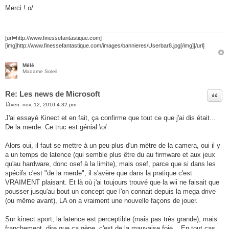
e
Merci ! o/
s
s
a
g
e
[url=http://www.finessefantastique.com]
[img]http://www.finessefantastique.com/images/bannieres/Userbar8.jpg[/img][/url]
Mélé
Madame Soleil
Re: Les news de Microsoft
Citer
ven. nov. 12, 2010 4:32 pm
M
e
J'ai essayé Kinect et en fait, ça confirme que tout ce que j'ai dis était...
s
De la merde. Ce truc est génial \o/
s
a
g
Alors oui, il faut se mettre à un peu plus d'un mètre de la camera, oui il y
e
a un temps de latence (qui semble plus être du au firmware et aux jeux
qu'au hardware, donc osef à la limite), mais osef, parce que si dans les
spécifs c'est "de la merde", il s'avère que dans la pratique c'est
VRAIMENT plaisant. Et là où j'ai toujours trouvé que la wii ne faisait que
pousser jusqu'au bout un concept que l'on connait depuis la mega drive
(ou même avant), LA on a vraiment une nouvelle façons de jouer.
Sur kinect sport, la latence est perceptible (mais pas très grande), mais
franchement, dire que ça gène, c'est de la mauvaise foie... En tout cas