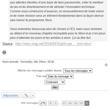
aux attentes élevées d’une base de fans passionnée, créer le meilleur
du jeu et du divertissement et de stimuler l’innovation technique.
Comme nous continuons d’avancer, ce renouvellement de notre vision
et de notre mission sera un élément fondamental dans la façon dont je
vais mener le programme Xbox.
Vous entendrez beaucoup plus de choses à l’E3, mais nous sommes
au début d’un nouveau chapitre incroyable pour la Xbox et je n’en peux
plus d’attendre les jours et les années à venir. Ça va être fun.
Source
:
http://xbox-mag.net/2014/03/31/phil-spe ... sion-xbox/
Autre pseudo : Kornw@y, Nils Olsen, SG@
Afficher les messages publiés depuis :
Trier par
Répondre
309 messages
1
…
17
18
19
20
21