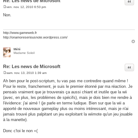
Re: Les news de Microsoft
Citer
ven. nov. 12, 2010 6:53 pm
M
e
Non.
s
s
a
g
e
http://www.gameweb.fr
http://onamoreseriousnote.wordpress.com/
Mélé
Madame Soleil
Re: Les news de Microsoft
Citer
sam. nov. 13, 2010 1:39 am
M
e
Ah ben pour le post-scriptum, tu vas pas me contredire quand même !
s
Pour le reste, franchement, je suis le premier étonné par ma réaction. Je
s
a
pensais vraiment que je trouverais ça aussi chiant et inutile que la wii
g
(avec, en plus, les problèmes de spécifs), mais je dois bien me rendre à
e
l'évidence: j'ai aimé ! (je parle en terme ludique. Bien sur que la wii a
apporté de nouveaux gameplay plus ou moins intéressant, mais je n'ai
jamais trouvé plus palpitant un jeu exploitant la wiimote qu'un jeu jouable
à la manette).
Donc c'toi le non =(