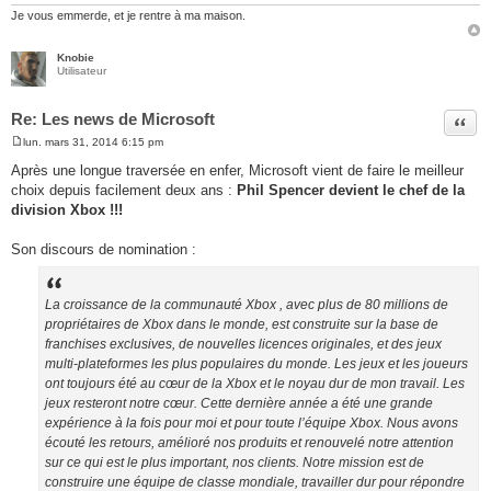
Je vous emmerde, et je rentre à ma maison.
Knobie
Utilisateur
Re: Les news de Microsoft
Citer
lun. mars 31, 2014 6:15 pm
M
e
Après une longue traversée en enfer, Microsoft vient de faire le meilleur
s
choix depuis facilement deux ans :
Phil Spencer devient le chef de la
s
a
division Xbox !!!
g
e
Son discours de nomination :
La croissance de la communauté Xbox , avec plus de 80 millions de
propriétaires de Xbox dans le monde, est construite sur la base de
franchises exclusives, de nouvelles licences originales, et des jeux
multi-plateformes les plus populaires du monde. Les jeux et les joueurs
ont toujours été au cœur de la Xbox et le noyau dur de mon travail. Les
jeux resteront notre cœur. Cette dernière année a été une grande
expérience à la fois pour moi et pour toute l’équipe Xbox. Nous avons
écouté les retours, amélioré nos produits et renouvelé notre attention
sur ce qui est le plus important, nos clients. Notre mission est de
construire une équipe de classe mondiale, travailler dur pour répondre