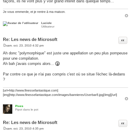
façons, ils ne vont plus y voir grand intérêt dans quelque temps...
Je vous emmerde, et je rentre à ma maison.
Luciole
Utilisateur
Re: Les news de Microsoft
Citer
sam. oct. 23, 2010 4:32 pm
M
e
Ah donc "polymorphique" est juste une appellation un peu plus pompeuse
s
pour une compilation.
s
a
Ah bah j'avais compris alors...
g
e
Par contre ce que je n'ai pas compris c'est où se situe l'échec là-dedans
?
[url=http://www.finessefantastique.com]
[img]http://www.finessefantastique.com/images/bannieres/Userbar8.jpg[/img][/url]
Pives
Pipot dans le pot
Re: Les news de Microsoft
Citer
sam. oct. 23, 2010 4:35 pm