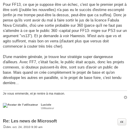
Pour FF13, ce que je suppose être un échec, c'est que le premier projet à
être sorti (j'oublie les nouvelles) n'a pas eu le succès d'estime escompté
(enfin je me trompe peut-être la dessus, peut-être que ca suffira). Donc je
pense qu'ils vont avoir du mal à faire sortir le jus de la licence Fabula
Nova Cristallis, d'où une sortie probable sur 360 (parce qu'il ne faut pas
s'attendre à ce que le public 360 -capital pour FF13- migre sur PS3 sur un
argument "vs13"). Et je demande à voir Haeresis. M'est avis que vs et
agito suffiront, mais bon on verra (d'autant plus que versus doit
commencer à couter très très cher).
D'une manière générale, je trouve leur stratégie super dangereuse
d'ailleurs. Avec FF7, c'était facile, le public était acquis, donc les projets
connexes, si douteux puissent-ils être, sont surs d'avoir un public de
base. Mais quand on crée complètement le projet de base et qu'on
développe les autres en parallèle, si le projet de base foire, c'est tendu
derrière...
Je vous emmerde, et je rentre à ma maison.
Luciole
Utilisateur
Re: Les news de Microsoft
Citer
dim. oct. 24, 2010 9:30 am
M