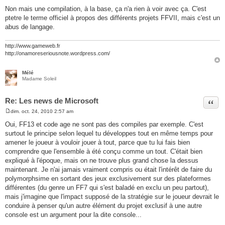
M
e
Non mais une compilation, à la base, ça n'a rien à voir avec ça. C'est
s
ptetre le terme officiel à propos des différents projets FFVII, mais c'est un
s
a
abus de langage.
g
e
http://www.gameweb.fr
http://onamoreseriousnote.wordpress.com/
Mélé
Madame Soleil
Re: Les news de Microsoft
Citer
dim. oct. 24, 2010 2:57 am
M
e
Oui, FF13 et code age ne sont pas des compiles par exemple. C'est
s
surtout le principe selon lequel tu développes tout en même temps pour
s
a
amener le joueur à vouloir jouer à tout, parce que tu lui fais bien
g
comprendre que l'ensemble à été conçu comme un tout. C'était bien
e
expliqué à l'époque, mais on ne trouve plus grand chose la dessus
maintenant. Je n'ai jamais vraiment compris ou était l'intérêt de faire du
polymorphsime en sortant des jeux exclusivement sur des plateformes
différentes (du genre un FF7 qui s'est baladé en exclu un peu partout),
mais j'imagine que l'impact supposé de la stratégie sur le joueur devrait le
conduire à penser qu'un autre élément du projet exclusif à une autre
console est un argument pour la dite console...