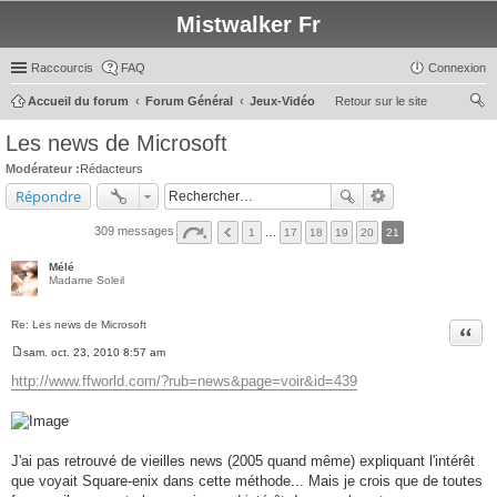
Mistwalker Fr
Raccourcis
FAQ
Connexion
Accueil du forum
Forum Général
Jeux-Vidéo
Retour sur le site
ec
Les news de Microsoft
her
Modérateur :
Rédacteurs
ch
Répondre
er
309 messages
1
…
17
18
19
20
21
Mélé
Madame Soleil
Re: Les news de Microsoft
Citer
sam. oct. 23, 2010 8:57 am
M
e
http://www.ffworld.com/?rub=news&page=voir&id=439
s
s
a
g
e
J'ai pas retrouvé de vieilles news (2005 quand même) expliquant l'intérêt
que voyait Square-enix dans cette méthode... Mais je crois que de toutes