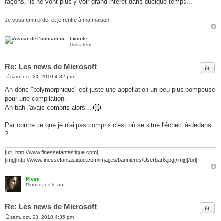
façons, ils ne vont plus y voir grand intérêt dans quelque temps...
Je vous emmerde, et je rentre à ma maison.
Luciole
Utilisateur
Re: Les news de Microsoft
Citer
sam. oct. 23, 2010 4:32 pm
M
e
Ah donc "polymorphique" est juste une appellation un peu plus pompeuse
s
pour une compilation.
s
a
Ah bah j'avais compris alors...
g
e
Par contre ce que je n'ai pas compris c'est où se situe l'échec là-dedans
?
[url=http://www.finessefantastique.com]
[img]http://www.finessefantastique.com/images/bannieres/Userbar8.jpg[/img][/url]
Pives
Pipot dans le pot
Re: Les news de Microsoft
Citer
sam. oct. 23, 2010 4:35 pm