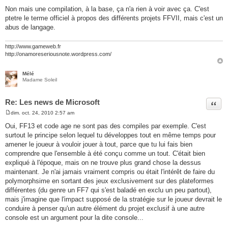
M
e
Non mais une compilation, à la base, ça n'a rien à voir avec ça. C'est
s
ptetre le terme officiel à propos des différents projets FFVII, mais c'est un
s
a
abus de langage.
g
e
http://www.gameweb.fr
http://onamoreseriousnote.wordpress.com/
Mélé
Madame Soleil
Re: Les news de Microsoft
Citer
dim. oct. 24, 2010 2:57 am
M
e
Oui, FF13 et code age ne sont pas des compiles par exemple. C'est
s
surtout le principe selon lequel tu développes tout en même temps pour
s
a
amener le joueur à vouloir jouer à tout, parce que tu lui fais bien
g
comprendre que l'ensemble à été conçu comme un tout. C'était bien
e
expliqué à l'époque, mais on ne trouve plus grand chose la dessus
maintenant. Je n'ai jamais vraiment compris ou était l'intérêt de faire du
polymorphsime en sortant des jeux exclusivement sur des plateformes
différentes (du genre un FF7 qui s'est baladé en exclu un peu partout),
mais j'imagine que l'impact supposé de la stratégie sur le joueur devrait le
conduire à penser qu'un autre élément du projet exclusif à une autre
console est un argument pour la dite console...