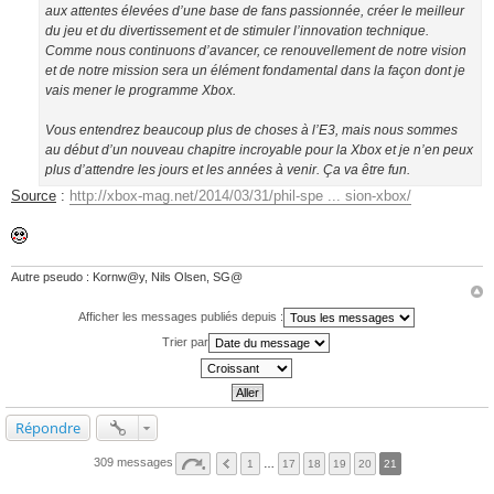
aux attentes élevées d’une base de fans passionnée, créer le meilleur
du jeu et du divertissement et de stimuler l’innovation technique.
Comme nous continuons d’avancer, ce renouvellement de notre vision
et de notre mission sera un élément fondamental dans la façon dont je
vais mener le programme Xbox.
Vous entendrez beaucoup plus de choses à l’E3, mais nous sommes
au début d’un nouveau chapitre incroyable pour la Xbox et je n’en peux
plus d’attendre les jours et les années à venir. Ça va être fun.
Source
:
http://xbox-mag.net/2014/03/31/phil-spe ... sion-xbox/
Autre pseudo : Kornw@y, Nils Olsen, SG@
Afficher les messages publiés depuis :
Trier par
Répondre
309 messages
1
…
17
18
19
20
21