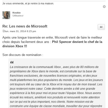
Je vous emmerde, et je rentre à ma maison.
Knobie
Utilisateur
Re: Les news de Microsoft
Citer
lun. mars 31, 2014 6:15 pm
M
e
Après une longue traversée en enfer, Microsoft vient de faire le meilleur
s
choix depuis facilement deux ans :
Phil Spencer devient le chef de la
s
a
division Xbox !!!
g
e
Son discours de nomination :
La croissance de la communauté Xbox , avec plus de 80 millions de
propriétaires de Xbox dans le monde, est construite sur la base de
franchises exclusives, de nouvelles licences originales, et des jeux
multi-plateformes les plus populaires du monde. Les jeux et les joueurs
ont toujours été au cœur de la Xbox et le noyau dur de mon travail. Les
jeux resteront notre cœur. Cette dernière année a été une grande
expérience à la fois pour moi et pour toute l’équipe Xbox. Nous avons
écouté les retours, amélioré nos produits et renouvelé notre attention
sur ce qui est le plus important, nos clients. Notre mission est de
construire une équipe de classe mondiale, travailler dur pour répondre