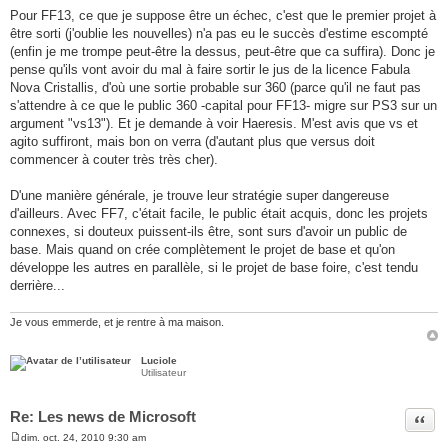
Pour FF13, ce que je suppose être un échec, c'est que le premier projet à
être sorti (j'oublie les nouvelles) n'a pas eu le succès d'estime escompté
(enfin je me trompe peut-être la dessus, peut-être que ca suffira). Donc je
pense qu'ils vont avoir du mal à faire sortir le jus de la licence Fabula
Nova Cristallis, d'où une sortie probable sur 360 (parce qu'il ne faut pas
s'attendre à ce que le public 360 -capital pour FF13- migre sur PS3 sur un
argument "vs13"). Et je demande à voir Haeresis. M'est avis que vs et
agito suffiront, mais bon on verra (d'autant plus que versus doit
commencer à couter très très cher).
D'une manière générale, je trouve leur stratégie super dangereuse
d'ailleurs. Avec FF7, c'était facile, le public était acquis, donc les projets
connexes, si douteux puissent-ils être, sont surs d'avoir un public de
base. Mais quand on crée complètement le projet de base et qu'on
développe les autres en parallèle, si le projet de base foire, c'est tendu
derrière...
Je vous emmerde, et je rentre à ma maison.
Luciole
Utilisateur
Re: Les news de Microsoft
Citer
dim. oct. 24, 2010 9:30 am
M