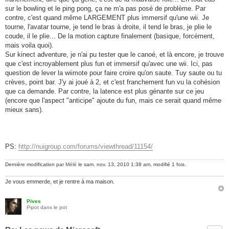
sur le bowling et le ping pong, ça ne m'a pas posé de problème. Par
contre, c'est quand même LARGEMENT plus immersif qu'une wii. Je
tourne, l'avatar tourne, je tend le bras à droite, il tend le bras, je plie le
coude, il le plie... De la motion capture finalement (basique, forcément,
mais voila quoi).
Sur kinect adventure, je n'ai pu tester que le canoé, et là encore, je trouve
que c'est incroyablement plus fun et immersif qu'avec une wii. Ici, pas
question de lever la wiimote pour faire croire qu'on saute. Tuy saute ou tu
crèves, point bar. J'y ai joué à 2, et c'est franchement fun vu la cohésion
que ca demande. Par contre, la latence est plus génante sur ce jeu
(encore que l'aspect "anticipe" ajoute du fun, mais ce serait quand même
mieux sans).
PS:
http://nuigroup.com/forums/viewthread/11154/
Dernière modification par
Mélé
le sam. nov. 13, 2010 1:38 am, modifié 1 fois.
Je vous emmerde, et je rentre à ma maison.
Pives
Pipot dans le pot