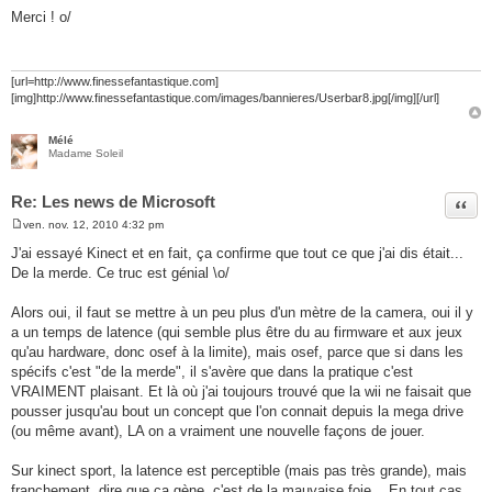
e
Merci ! o/
s
s
a
g
e
[url=http://www.finessefantastique.com]
[img]http://www.finessefantastique.com/images/bannieres/Userbar8.jpg[/img][/url]
Mélé
Madame Soleil
Re: Les news de Microsoft
Citer
ven. nov. 12, 2010 4:32 pm
M
e
J'ai essayé Kinect et en fait, ça confirme que tout ce que j'ai dis était...
s
De la merde. Ce truc est génial \o/
s
a
g
Alors oui, il faut se mettre à un peu plus d'un mètre de la camera, oui il y
e
a un temps de latence (qui semble plus être du au firmware et aux jeux
qu'au hardware, donc osef à la limite), mais osef, parce que si dans les
spécifs c'est "de la merde", il s'avère que dans la pratique c'est
VRAIMENT plaisant. Et là où j'ai toujours trouvé que la wii ne faisait que
pousser jusqu'au bout un concept que l'on connait depuis la mega drive
(ou même avant), LA on a vraiment une nouvelle façons de jouer.
Sur kinect sport, la latence est perceptible (mais pas très grande), mais
franchement, dire que ça gène, c'est de la mauvaise foie... En tout cas