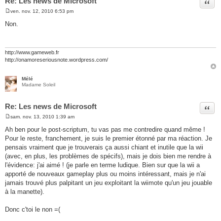
Re: Les news de Microsoft
Citer
ven. nov. 12, 2010 6:53 pm
M
e
Non.
s
s
a
g
e
http://www.gameweb.fr
http://onamoreseriousnote.wordpress.com/
Mélé
Madame Soleil
Re: Les news de Microsoft
Citer
sam. nov. 13, 2010 1:39 am
M
e
Ah ben pour le post-scriptum, tu vas pas me contredire quand même !
s
Pour le reste, franchement, je suis le premier étonné par ma réaction. Je
s
a
pensais vraiment que je trouverais ça aussi chiant et inutile que la wii
g
(avec, en plus, les problèmes de spécifs), mais je dois bien me rendre à
e
l'évidence: j'ai aimé ! (je parle en terme ludique. Bien sur que la wii a
apporté de nouveaux gameplay plus ou moins intéressant, mais je n'ai
jamais trouvé plus palpitant un jeu exploitant la wiimote qu'un jeu jouable
à la manette).
Donc c'toi le non =(