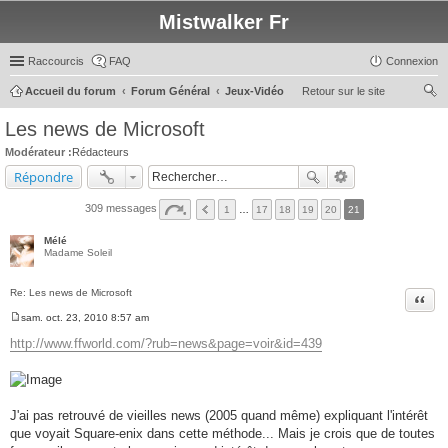
Mistwalker Fr
Raccourcis
FAQ
Connexion
Accueil du forum
Forum Général
Jeux-Vidéo
Retour sur le site
ec
Les news de Microsoft
her
Modérateur :
Rédacteurs
ch
Répondre
er
309 messages
1
…
17
18
19
20
21
Mélé
Madame Soleil
Re: Les news de Microsoft
Citer
sam. oct. 23, 2010 8:57 am
M
e
http://www.ffworld.com/?rub=news&page=voir&id=439
s
s
a
g
e
J'ai pas retrouvé de vieilles news (2005 quand même) expliquant l'intérêt
que voyait Square-enix dans cette méthode... Mais je crois que de toutes