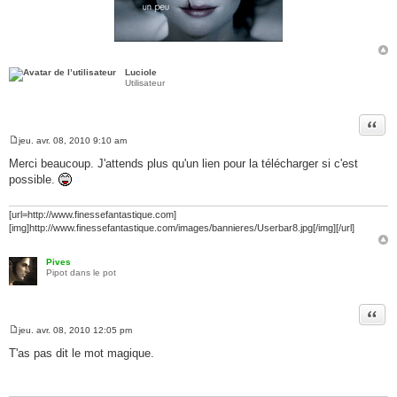
Luciole
Utilisateur
Citer
jeu. avr. 08, 2010 9:10 am
M
e
Merci beaucoup. J'attends plus qu'un lien pour la télécharger si c'est
s
possible.
s
a
g
e
[url=http://www.finessefantastique.com]
[img]http://www.finessefantastique.com/images/bannieres/Userbar8.jpg[/img][/url]
Pives
Pipot dans le pot
Citer
jeu. avr. 08, 2010 12:05 pm
M
e
T'as pas dit le mot magique.
s
s
a
g