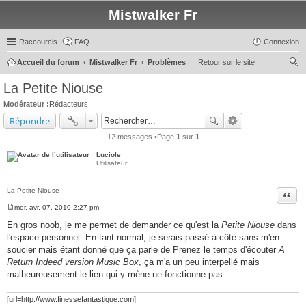
Mistwalker Fr
Raccourcis
FAQ
Connexion
Accueil du forum
Mistwalker Fr
Problèmes
Retour sur le site
ec
La Petite Niouse
her
Modérateur :
Rédacteurs
ch
Répondre
er
12 messages •Page
1
sur
1
Luciole
Utilisateur
La Petite Niouse
Citer
mer. avr. 07, 2010 2:27 pm
M
e
En gros noob, je me permet de demander ce qu'est la
Petite Niouse
dans
s
l'espace personnel. En tant normal, je serais passé à côté sans m'en
s
a
soucier mais étant donné que ça parle de Prenez le temps d'écouter
A
g
Return Indeed version Music Box
, ça m'a un peu interpellé mais
e
malheureusement le lien qui y mène ne fonctionne pas.
[url=http://www.finessefantastique.com]