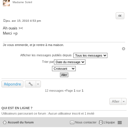
Madame Soleil
Citer
jeu. avr. 15, 2010 4:53 pm
M
e
Ah ouais ><
s
Merci =p
s
a
g
e
Je vous emmerde, et je rentre à ma maison.
Afficher les messages publiés depuis :
Trier par
Répondre
12 messages •Page
1
sur
1
Aller
QUI EST EN LIGNE ?
Utilisateurs parcourant ce forum : Aucun utilisateur inscrit et 1 invité
Accueil du forum
Nous contacter
L’équipe