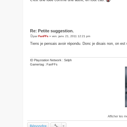
Re: Petite suggestion.
par
FanFFs
»
ven. janv. 21, 2011 12:21 pm
M
e
Tiens je pensais avoir répondu. Donc je disais non, on e
s
s
a
g
e
ID Playstation Network : Selph
Gamertag : FanFFs
Afficher les 
Répondre