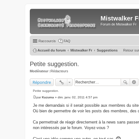
Mistwalker F
Forum de Mistwalker Fr
Raccourcis
FAQ
Accueil du forum
Mistwalker Fr
Suggestions
Retour sur 
Petite suggestion.
Modérateur :
Rédacteurs
Répondre
Petite suggestion.
par
Kazuma
»
dim. janv. 02, 2011 4:57 pm
M
e
Je me demandais si il serait possible aux membres du site-
s
Où bien de permettre de voir les posts des membres, des d
s
a
g
Ca permettrait de réagir directement à la news sans passer
e
non intéressés par le forum. Voyez-vous ?
C'est une idée comme une autre, en tout cas.