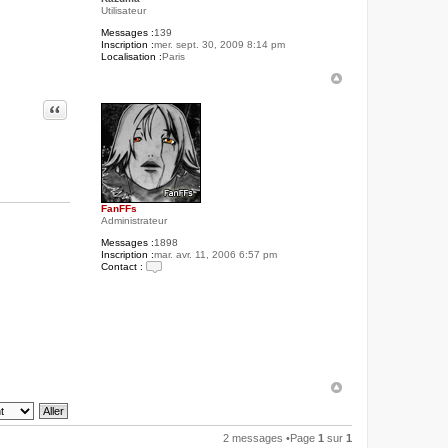
Utilisateur
Messages :
139
Inscription :
mer. sept. 30, 2009 8:14 pm
Localisation :
Paris
Citer
FanFFs
Administrateur
Messages :
1898
Inscription :
mar. avr. 11, 2006 6:57 pm
Contact :
C
o
n
t
a
c
t
e
r
F
a
n
F
F
2 messages •Page
1
sur
1
s