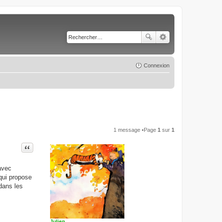
Connexion
1 message •Page
1
sur
1
Citer
avec
qui propose
 dans les
Julien