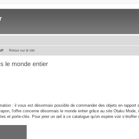
r
aff
Retour sur le site
ns le monde entier
ormation : il vous est désormais possible de commander des objets en rapport 
apon, l'offre concerne désormais le monde entier grâce au site Otaku Mode, 
ettes et porte-clés. Pour jeter un œil à ce catalogue qu'on espère voir s’étoffer