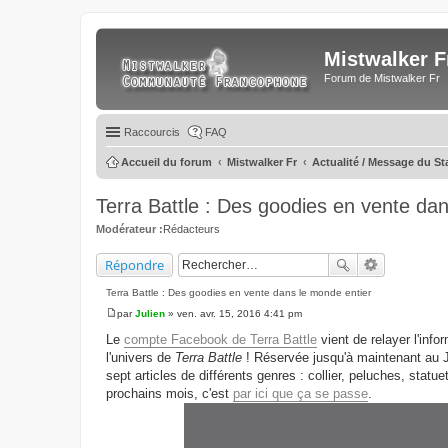
Mistwalker F
Forum de Mistwalker Fr
Raccourcis
FAQ
Accueil du forum
Mistwalker Fr
Actualité / Message du St
Terra Battle : Des goodies en vente da
Modérateur :
Rédacteurs
Répondre
Terra Battle : Des goodies en vente dans le monde entier
par
Julien
»
ven. avr. 15, 2016 4:41 pm
M
e
Le
compte Facebook de Terra Battle
vient de relayer l'inf
s
l'univers de
Terra Battle
! Réservée jusqu'à maintenant au J
s
a
sept articles de différents genres : collier, peluches, statu
g
prochains mois, c'est
par ici que ça se passe
.
e