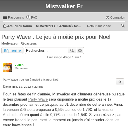
Mistwalker Fr
Raccourcis
FAQ
Connexion
Accueil du forum
Mistwalker Fr
Actualité / Message du Staff
Retour sur le site
ec
Party Wave : Le jeu à moitié prix pour Noël
her
Modérateur :
Rédacteurs
ch
Répondre
er
1 message •Page
1
sur
1
Julien
Rédacteur
Party Wave : Le jeu à moitié prix pour Noël
Citer
mer. déc. 12, 2012 4:23 pm
M
e
Pour les fêtes de fin d'année, Mistwalker est d'humeur généreuse puisque
s
le très plaisant
Party Wave
sera disponible à moitié prix dès le 17
s
a
décembre prochain et ce jusqu'au au 31 décembre de cette année. Ainsi,
g
la version iOS
sera proposée à 0,89€ au lieu de 1,79€, et
la version
e
Android
coûtera quant à elle 0,77€ au lieu de 1,54€. Si vous n'aviez pas
encore franchi le pas, c'est le moment ou jamais d'aller surfer dans les
eaux hawaïennes !