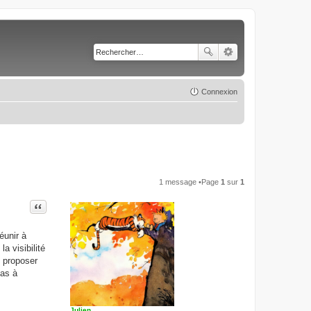
Connexion
1 message •Page
1
sur
1
Citer
éunir à
la visibilité
s proposer
pas à
Julien