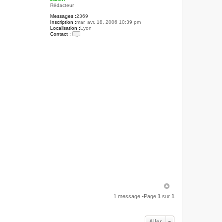
Rédacteur
Messages :
2369
Inscription :
mar. avr. 18, 2006 10:39 pm
Localisation :
Lyon
Contact :
C
o
n
t
a
c
t
e
r
J
u
l
i
e
n
1 message •Page
1
sur
1
Aller