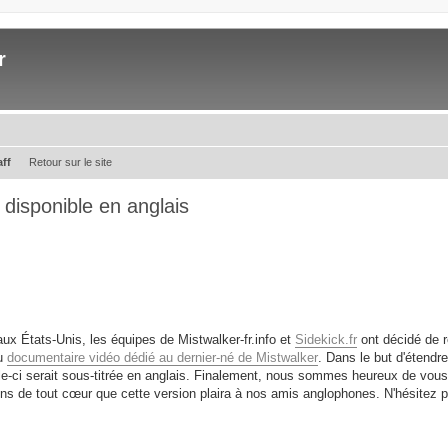
r
aff
Retour sur le site
disponible en anglais
ux États-Unis, les équipes de Mistwalker-fr.info et
Sidekick.fr
ont décidé de r
du
documentaire vidéo dédié au dernier-né de Mistwalker
. Dans le but d'étendre 
le-ci serait sous-titrée en anglais. Finalement, nous sommes heureux de vou
ns de tout cœur que cette version plaira à nos amis anglophones. N'hésitez 