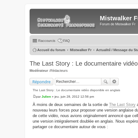
Mistwalker F
Forum de Mistwalker Fr
Raccourcis
FAQ
Accueil du forum
Mistwalker Fr
Actualité / Message du St
The Last Story : Le documentaire vidéo 
Modérateur :
Rédacteurs
Répondre
The Last Story : Le documentaire vidéo disponible en anglais
par
Julien
»
jeu. juin 28, 2012 12:56 pm
M
e
À moins de deux semaines de la sortie de
The Last Story
a
s
nouveau leurs forces pour proposer une version anglaise 
s
a
de cette vidéo, nous avions originalement annoncé que cel
g
une version intégralement doublée en anglais. Nous espéro
e
partager ce documentaire autour de vous :