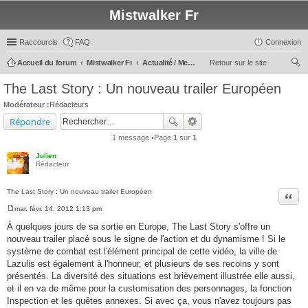
Mistwalker Fr
Raccourcis
FAQ
Connexion
Accueil du forum
Mistwalker Fr
Actualité / Message du Staff
Retour sur le site
ec
The Last Story : Un nouveau trailer Européen
her
Modérateur :
Rédacteurs
ch
Répondre
er
1 message •Page
1
sur
1
Julien
Rédacteur
The Last Story : Un nouveau trailer Européen
Citer
mar. févr. 14, 2012 1:13 pm
M
e
À quelques jours de sa sortie en Europe, The Last Story s'offre un
s
nouveau trailer placé sous le signe de l'action et du dynamisme ! Si le
s
a
système de combat est l'élément principal de cette vidéo, la ville de
g
Lazulis est également à l'honneur, et plusieurs de ses recoins y sont
e
présentés. La diversité des situations est brièvement illustrée elle aussi,
et il en va de même pour la customisation des personnages, la fonction
Inspection et les quêtes annexes. Si avec ça, vous n'avez toujours pas