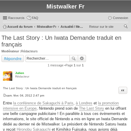
Mistwalker Fr
Raccourcis
FAQ
Connexion
Accueil du forum
Mistwalker Fr
Actualité / Message du Staff
Retour sur le site
ec
The Last Story : Un Iwata Demande traduit en
her
français
ch
Modérateur :
Rédacteurs
er
Répondre
1 message •Page
1
sur
1
Julien
Rédacteur
The Last Story : Un Iwata Demande traduit en français
Citer
sam. févr. 04, 2012 2:47 pm
M
e
Entre
la conférence de Sakaguchi à Paris
,
à Londres
et
la promotion
s
intensive en Europe
, Nintendo prend soin de
The Last Story
en lui offrant
s
a
une belle campagne publicitaire ! En parallèle à tous ces évènements et
g
informations, le site officiel de Nintendo a mis en ligne un Iwata Demande
e
dédié au dernier né de Mistwalker. Le président de Nintendo Satoru Iwata
y reçoit
Hironobu Sakaguchi
et Kimihiko Fujisaka, nous avions déjà