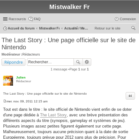
Mistwalker Fr
Raccourcis
FAQ
Connexion
Accueil du forum
Mistwalker Fr
Actualité / Message du Staff
Retour sur le site
ec
The Last Story : Une page officielle sur le site de
her
Nintendo
ch
Modérateur :
Rédacteurs
er
Répondre
1 message •Page
1
sur
1
Julien
Rédacteur
The Last Story : Une page officielle sur le site de Nintendo
Citer
mer. nov. 09, 2011 12:15 am
M
e
Tout est dans le titre : le site officiel de Nintendo vient enfin de se doter
s
d'une page dédiée à
The Last Story
, avec une brève présentation des
s
a
différents aspects du titre (synopsis, gameplay et systèmes de jeu).
g
Plusieurs images assez petites figurent également sur cette page.
e
Malheureusement, toujours aucune précision quant à la date de sortie
Européenne, toujours prévue pour 2012 sans plus de précision. Pour