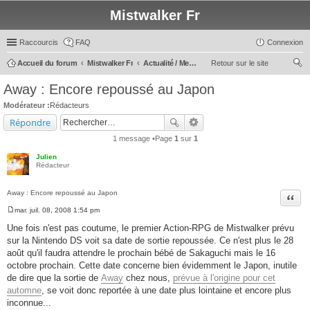
Mistwalker Fr
Raccourcis
FAQ
Connexion
Accueil du forum
Mistwalker Fr
Actualité / Message du Staff
Retour sur le site
ec
Away : Encore repoussé au Japon
her
Modérateur :
Rédacteurs
ch
Répondre
er
1 message •Page
1
sur
1
Julien
Rédacteur
Away : Encore repoussé au Japon
Citer
mar. juil. 08, 2008 1:54 pm
M
e
Une fois n'est pas coutume, le premier Action-RPG de Mistwalker prévu
s
sur la Nintendo DS voit sa date de sortie repoussée. Ce n'est plus le 28
s
a
août qu'il faudra attendre le prochain bébé de Sakaguchi mais le 16
g
octobre prochain. Cette date concerne bien évidemment le Japon, inutile
e
de dire que la sortie de
Away
chez nous,
prévue à l'origine pour cet
automne
, se voit donc reportée à une date plus lointaine et encore plus
inconnue...