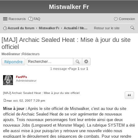
Mistwalker Fr
Raccourcis
FAQ
Connexion
Accueil du forum
Mistwalker Fr
Actualité / Message du Staff
Retour sur le site
ec
[MAJ] Archaic Sealed Heat : Mise à jour du site
her
officiel
ch
Modérateur :
Rédacteurs
er
Répondre
1 message •Page
1
sur
1
FanFFs
Administrateur
[MAJ] Archaic Sealed Heat : Mise à jour du site officiel
Citer
mar. oct. 02, 2007 7:29 pm
M
e
Mise à jour :
Après le site officiel de Mistwalker, c'est au tour du site
s
officiel de Archaic Sealed Heat de se voir agrémenter de nouveaux
s
a
ajouts. Trois nouveaux personnages font leur entrée ainsi que deux
g
nouveaux Jobs (Longsword et Monster Mage). La rubrique SYSTEM a été
e
elle aussi mise à jour puisqu'on y retrouve une nouvelle vidéo nous
expliquant le déroulement des séquences de combats. Pour vour rendre