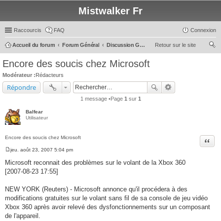
Mistwalker Fr
Raccourcis
FAQ
Connexion
Accueil du forum
Forum Général
Discussion Générale
Retour sur le site
ec
Encore des soucis chez Microsoft
her
Modérateur :
Rédacteurs
ch
Répondre
er
1 message •Page
1
sur
1
Balfear
Utilisateur
Encore des soucis chez Microsoft
Citer
jeu. août 23, 2007 5:04 pm
M
e
Microsoft reconnait des problèmes sur le volant de la Xbox 360
s
[2007-08-23 17:55]
s
a
g
NEW YORK (Reuters) - Microsoft annonce qu'il procédera à des
e
modifications gratuites sur le volant sans fil de sa console de jeu vidéo
Xbox 360 après avoir relevé des dysfonctionnements sur un composant
de l'appareil.