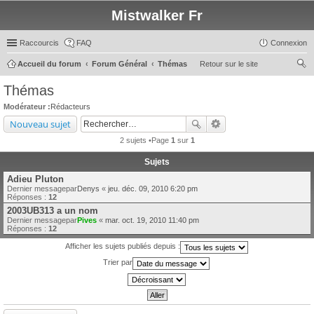
Mistwalker Fr
Raccourcis
FAQ
Connexion
Accueil du forum
Forum Général
Thémas
Retour sur le site
ec
Thémas
her
Modérateur :
Rédacteurs
ch
Nouveau sujet
er
2 sujets •Page
1
sur
1
Sujets
Adieu Pluton
Dernier messagepar
Denys
«
jeu. déc. 09, 2010 6:20 pm
Réponses :
12
2003UB313 a un nom
Dernier messagepar
Pives
«
mar. oct. 19, 2010 11:40 pm
Réponses :
12
Afficher les sujets publiés depuis :
Trier par