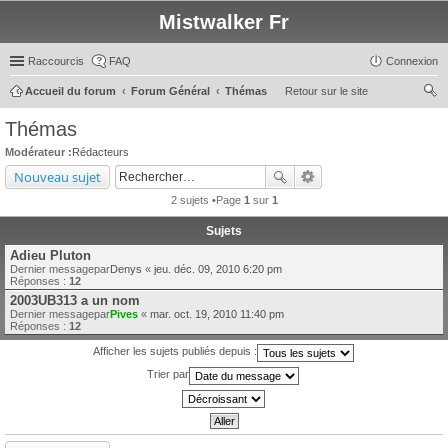
Mistwalker Fr
Raccourcis
FAQ
Connexion
Accueil du forum
Forum Général
Thémas
Retour sur le site
ec
Thémas
her
Modérateur :
Rédacteurs
ch
Nouveau sujet
er
2 sujets •Page
1
sur
1
Sujets
Adieu Pluton
Dernier messagepar
Denys
«
jeu. déc. 09, 2010 6:20 pm
Réponses :
12
2003UB313 a un nom
Dernier messagepar
Pives
«
mar. oct. 19, 2010 11:40 pm
Réponses :
12
Afficher les sujets publiés depuis :
Trier par