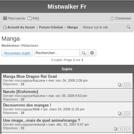
Mistwalker Fr
Raccourcis
FAQ
Connexion
Accueil du forum
Forum Général
Manga
Retour sur le site
ec
Manga
her
Modérateur :
Rédacteurs
ch
Nouveau sujet
er
9 sujets •Page
1
sur
1
Sujets
Manga Blue Dragon Ral Grad
Dernier messagepar
Kazuma
«
mer. nov. 04, 2009 2:08 pm
Réponses :
15
1
2
Naruto [Kishimoto]
Dernier messagepar
Kazuma
«
mar. oct. 06, 2009 8:53 pm
Réponses :
10
Decouvrons des mangas !
Dernier messagepar
Mélé
«
lun. mars 24, 2008 11:26 pm
Réponses :
19
1
2
Une image...mais de quel anime/manga ?
Dernier messagepar
neokenji
«
sam. déc. 01, 2007 6:47 am
Réponses :
33
1
2
3