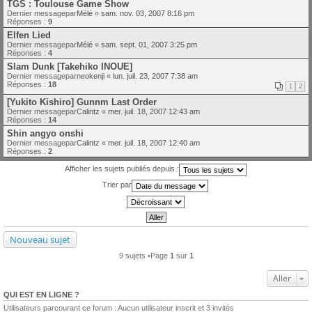
TGS : Toulouse Game Show
Dernier messagepar
Mélé
«
sam. nov. 03, 2007 8:16 pm
Réponses :
9
Elfen Lied
Dernier messagepar
Mélé
«
sam. sept. 01, 2007 3:25 pm
Réponses :
4
Slam Dunk [Takehiko INOUE]
Dernier messagepar
neokenji
«
lun. juil. 23, 2007 7:38 am
Réponses :
18
1
2
[Yukito Kishiro] Gunnm Last Order
Dernier messagepar
Calintz
«
mer. juil. 18, 2007 12:43 am
Réponses :
14
Shin angyo onshi
Dernier messagepar
Calintz
«
mer. juil. 18, 2007 12:40 am
Réponses :
2
Afficher les sujets publiés depuis :
Trier par
Nouveau sujet
9 sujets •Page
1
sur
1
Aller
QUI EST EN LIGNE ?
Utilisateurs parcourant ce forum : Aucun utilisateur inscrit et 3 invités