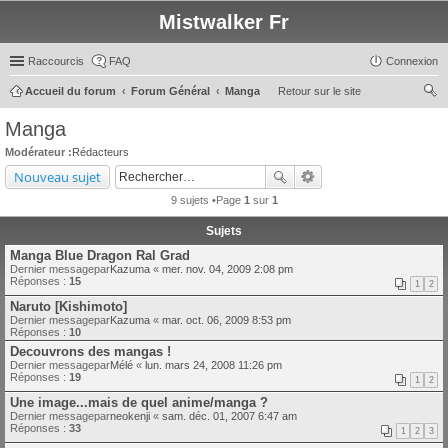
Mistwalker Fr
Raccourcis
FAQ
Connexion
Accueil du forum
Forum Général
Manga
Retour sur le site
ec
Manga
her
Modérateur :
Rédacteurs
ch
Nouveau sujet
er
9 sujets •Page
1
sur
1
Sujets
Manga Blue Dragon Ral Grad
Dernier messagepar
Kazuma
«
mer. nov. 04, 2009 2:08 pm
Réponses :
15
1
2
Naruto [Kishimoto]
Dernier messagepar
Kazuma
«
mar. oct. 06, 2009 8:53 pm
Réponses :
10
Decouvrons des mangas !
Dernier messagepar
Mélé
«
lun. mars 24, 2008 11:26 pm
Réponses :
19
1
2
Une image...mais de quel anime/manga ?
Dernier messagepar
neokenji
«
sam. déc. 01, 2007 6:47 am
Réponses :
33
1
2
3