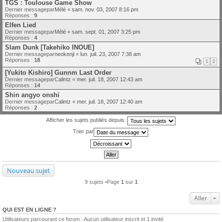
TGS : Toulouse Game Show
Dernier messagepar
Mélé
«
sam. nov. 03, 2007 8:16 pm
Réponses :
9
Elfen Lied
Dernier messagepar
Mélé
«
sam. sept. 01, 2007 3:25 pm
Réponses :
4
Slam Dunk [Takehiko INOUE]
Dernier messagepar
neokenji
«
lun. juil. 23, 2007 7:38 am
Réponses :
18
1
2
[Yukito Kishiro] Gunnm Last Order
Dernier messagepar
Calintz
«
mer. juil. 18, 2007 12:43 am
Réponses :
14
Shin angyo onshi
Dernier messagepar
Calintz
«
mer. juil. 18, 2007 12:40 am
Réponses :
2
Afficher les sujets publiés depuis :
Trier par
Nouveau sujet
9 sujets •Page
1
sur
1
Aller
QUI EST EN LIGNE ?
Utilisateurs parcourant ce forum : Aucun utilisateur inscrit et 1 invité