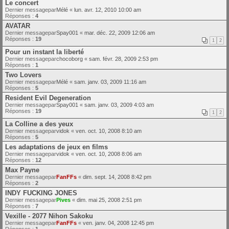
Le concert
Dernier messagepar
Mélé
«
lun. avr. 12, 2010 10:00 am
Réponses :
4
AVATAR
Dernier messagepar
Spay001
«
mar. déc. 22, 2009 12:06 am
Réponses :
19
1
2
Pour un instant la liberté
Dernier messagepar
chocoborg
«
sam. févr. 28, 2009 2:53 pm
Réponses :
1
Two Lovers
Dernier messagepar
Mélé
«
sam. janv. 03, 2009 11:16 am
Réponses :
5
Resident Evil Degeneration
Dernier messagepar
Spay001
«
sam. janv. 03, 2009 4:03 am
Réponses :
19
1
2
La Colline a des yeux
Dernier messagepar
vidok
«
ven. oct. 10, 2008 8:10 am
Réponses :
5
Les adaptations de jeux en films
Dernier messagepar
vidok
«
ven. oct. 10, 2008 8:06 am
Réponses :
12
Max Payne
Dernier messagepar
FanFFs
«
dim. sept. 14, 2008 8:42 pm
Réponses :
2
INDY FUCKING JONES
Dernier messagepar
Pives
«
dim. mai 25, 2008 2:51 pm
Réponses :
7
Vexille - 2077 Nihon Sakoku
Dernier messagepar
FanFFs
«
ven. janv. 04, 2008 12:45 pm
Réponses :
1