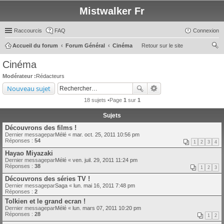
Mistwalker Fr
Raccourcis
FAQ
Connexion
Accueil du forum
Forum Général
Cinéma
Retour sur le site
ec
Cinéma
her
Modérateur :
Rédacteurs
ch
Nouveau sujet
er
18 sujets •Page
1
sur
1
Sujets
Découvrons des films !
Dernier messagepar
Mélé
«
mar. oct. 25, 2011 10:56 pm
Réponses :
54
1
2
3
4
Hayao Miyazaki
Dernier messagepar
Mélé
«
ven. juil. 29, 2011 11:24 pm
Réponses :
38
1
2
3
Découvrons des séries TV !
Dernier messagepar
Saga
«
lun. mai 16, 2011 7:48 pm
Réponses :
2
Tolkien et le grand ecran !
Dernier messagepar
Mélé
«
lun. mars 07, 2011 10:20 pm
Réponses :
28
1
2