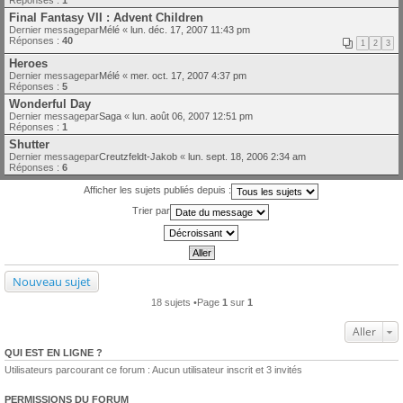
Final Fantasy VII : Advent Children
Dernier messagepar
Mélé
«
lun. déc. 17, 2007 11:43 pm
Réponses :
40
1
2
3
Heroes
Dernier messagepar
Mélé
«
mer. oct. 17, 2007 4:37 pm
Réponses :
5
Wonderful Day
Dernier messagepar
Saga
«
lun. août 06, 2007 12:51 pm
Réponses :
1
Shutter
Dernier messagepar
Creutzfeldt-Jakob
«
lun. sept. 18, 2006 2:34 am
Réponses :
6
Afficher les sujets publiés depuis :
Trier par
Nouveau sujet
18 sujets •Page
1
sur
1
Aller
QUI EST EN LIGNE ?
Utilisateurs parcourant ce forum : Aucun utilisateur inscrit et 3 invités
PERMISSIONS DU FORUM