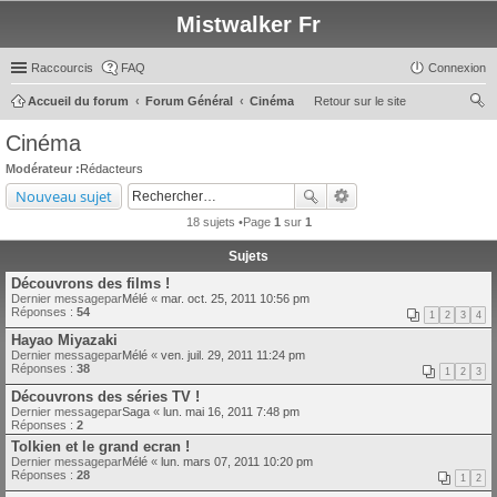
Mistwalker Fr
Raccourcis
FAQ
Connexion
Accueil du forum
Forum Général
Cinéma
Retour sur le site
ec
Cinéma
her
Modérateur :
Rédacteurs
ch
Nouveau sujet
er
18 sujets •Page
1
sur
1
Sujets
Découvrons des films !
Dernier messagepar
Mélé
«
mar. oct. 25, 2011 10:56 pm
Réponses :
54
1
2
3
4
Hayao Miyazaki
Dernier messagepar
Mélé
«
ven. juil. 29, 2011 11:24 pm
Réponses :
38
1
2
3
Découvrons des séries TV !
Dernier messagepar
Saga
«
lun. mai 16, 2011 7:48 pm
Réponses :
2
Tolkien et le grand ecran !
Dernier messagepar
Mélé
«
lun. mars 07, 2011 10:20 pm
Réponses :
28
1
2