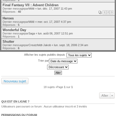
Final Fantasy VII : Advent Children
Dernier messagepar
Mélé
«
lun. déc. 17, 2007 11:43 pm
Réponses :
40
1
2
3
Heroes
Dernier messagepar
Mélé
«
mer. oct. 17, 2007 4:37 pm
Réponses :
5
Wonderful Day
Dernier messagepar
Saga
«
lun. août 06, 2007 12:51 pm
Réponses :
1
Shutter
Dernier messagepar
Creutzfeldt-Jakob
«
lun. sept. 18, 2006 2:34 am
Réponses :
6
Afficher les sujets publiés depuis :
Trier par
Nouveau sujet
18 sujets •Page
1
sur
1
Aller
QUI EST EN LIGNE ?
Utilisateurs parcourant ce forum : Aucun utilisateur inscrit et 3 invités
PERMISSIONS DU FORUM