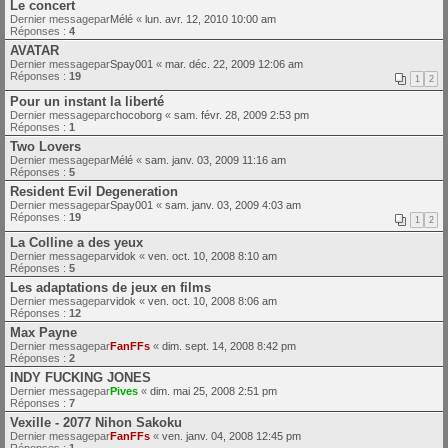
Le concert
Dernier messagepar
Mélé
«
lun. avr. 12, 2010 10:00 am
Réponses :
4
AVATAR
Dernier messagepar
Spay001
«
mar. déc. 22, 2009 12:06 am
Réponses :
19
1
2
Pour un instant la liberté
Dernier messagepar
chocoborg
«
sam. févr. 28, 2009 2:53 pm
Réponses :
1
Two Lovers
Dernier messagepar
Mélé
«
sam. janv. 03, 2009 11:16 am
Réponses :
5
Resident Evil Degeneration
Dernier messagepar
Spay001
«
sam. janv. 03, 2009 4:03 am
Réponses :
19
1
2
La Colline a des yeux
Dernier messagepar
vidok
«
ven. oct. 10, 2008 8:10 am
Réponses :
5
Les adaptations de jeux en films
Dernier messagepar
vidok
«
ven. oct. 10, 2008 8:06 am
Réponses :
12
Max Payne
Dernier messagepar
FanFFs
«
dim. sept. 14, 2008 8:42 pm
Réponses :
2
INDY FUCKING JONES
Dernier messagepar
Pives
«
dim. mai 25, 2008 2:51 pm
Réponses :
7
Vexille - 2077 Nihon Sakoku
Dernier messagepar
FanFFs
«
ven. janv. 04, 2008 12:45 pm
Réponses :
1