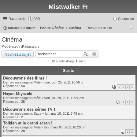
Mistwalker Fr
Raccourcis
FAQ
Connexion
Accueil du forum
Forum Général
Cinéma
Retour sur le site
ec
Cinéma
her
Modérateur :
Rédacteurs
ch
Nouveau sujet
er
18 sujets •Page
1
sur
1
Sujets
Découvrons des films !
Dernier messagepar
Mélé
«
mar. oct. 25, 2011 10:56 pm
Réponses :
54
1
2
3
4
Hayao Miyazaki
Dernier messagepar
Mélé
«
ven. juil. 29, 2011 11:24 pm
Réponses :
38
1
2
3
Découvrons des séries TV !
Dernier messagepar
Saga
«
lun. mai 16, 2011 7:48 pm
Réponses :
2
Tolkien et le grand ecran !
Dernier messagepar
Mélé
«
lun. mars 07, 2011 10:20 pm
Réponses :
28
1
2