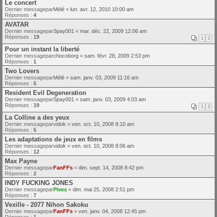
Le concert
Dernier messagepar
Mélé
«
lun. avr. 12, 2010 10:00 am
Réponses :
4
AVATAR
Dernier messagepar
Spay001
«
mar. déc. 22, 2009 12:06 am
Réponses :
19
1
2
Pour un instant la liberté
Dernier messagepar
chocoborg
«
sam. févr. 28, 2009 2:53 pm
Réponses :
1
Two Lovers
Dernier messagepar
Mélé
«
sam. janv. 03, 2009 11:16 am
Réponses :
5
Resident Evil Degeneration
Dernier messagepar
Spay001
«
sam. janv. 03, 2009 4:03 am
Réponses :
19
1
2
La Colline a des yeux
Dernier messagepar
vidok
«
ven. oct. 10, 2008 8:10 am
Réponses :
5
Les adaptations de jeux en films
Dernier messagepar
vidok
«
ven. oct. 10, 2008 8:06 am
Réponses :
12
Max Payne
Dernier messagepar
FanFFs
«
dim. sept. 14, 2008 8:42 pm
Réponses :
2
INDY FUCKING JONES
Dernier messagepar
Pives
«
dim. mai 25, 2008 2:51 pm
Réponses :
7
Vexille - 2077 Nihon Sakoku
Dernier messagepar
FanFFs
«
ven. janv. 04, 2008 12:45 pm
Réponses :
1