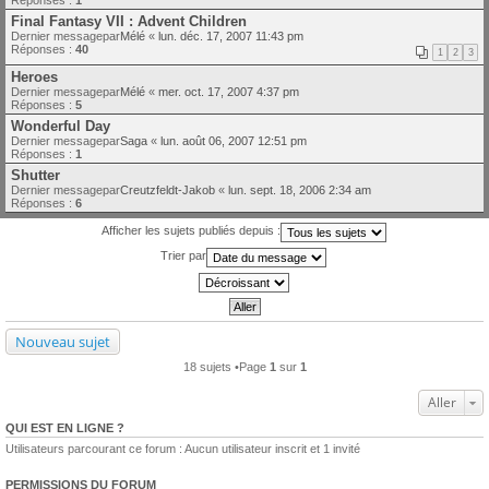
Final Fantasy VII : Advent Children
Dernier messagepar
Mélé
«
lun. déc. 17, 2007 11:43 pm
Réponses :
40
1
2
3
Heroes
Dernier messagepar
Mélé
«
mer. oct. 17, 2007 4:37 pm
Réponses :
5
Wonderful Day
Dernier messagepar
Saga
«
lun. août 06, 2007 12:51 pm
Réponses :
1
Shutter
Dernier messagepar
Creutzfeldt-Jakob
«
lun. sept. 18, 2006 2:34 am
Réponses :
6
Afficher les sujets publiés depuis :
Trier par
Nouveau sujet
18 sujets •Page
1
sur
1
Aller
QUI EST EN LIGNE ?
Utilisateurs parcourant ce forum : Aucun utilisateur inscrit et 1 invité
PERMISSIONS DU FORUM