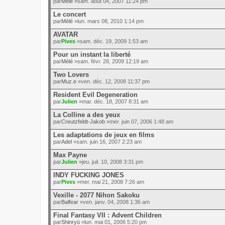
par
Mélé
»sam. août 04, 2007 11:24 pm
Le concert
par
Mélé
»lun. mars 08, 2010 1:14 pm
AVATAR
par
Pives
»sam. déc. 19, 2009 1:53 am
Pour un instant la liberté
par
Mélé
»sam. févr. 28, 2009 12:19 am
Two Lovers
par
Muz.e
»ven. déc. 12, 2008 11:37 pm
Resident Evil Degeneration
par
Julien
»mar. déc. 18, 2007 8:31 am
La Colline a des yeux
par
Creutzfeldt-Jakob
»mer. juin 07, 2006 1:48 am
Les adaptations de jeux en films
par
Adel
»sam. juin 16, 2007 2:23 am
Max Payne
par
Julien
»jeu. juil. 10, 2008 3:31 pm
INDY FUCKING JONES
par
Pives
»mer. mai 21, 2008 7:26 am
Vexille - 2077 Nihon Sakoku
par
Balfear
»ven. janv. 04, 2008 1:36 am
Final Fantasy VII : Advent Children
par
Shinryü
»lun. mai 01, 2006 5:20 pm