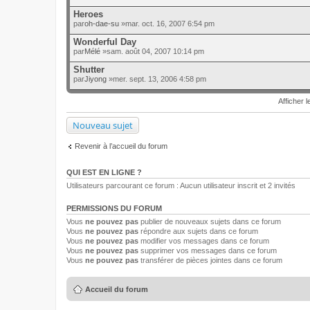
Heroes
par
oh-dae-su
»mar. oct. 16, 2007 6:54 pm
Wonderful Day
par
Mélé
»sam. août 04, 2007 10:14 pm
Shutter
par
Jiyong
»mer. sept. 13, 2006 4:58 pm
Afficher l
Nouveau sujet
Revenir à l’accueil du forum
QUI EST EN LIGNE ?
Utilisateurs parcourant ce forum : Aucun utilisateur inscrit et 2 invités
PERMISSIONS DU FORUM
Vous
ne pouvez pas
publier de nouveaux sujets dans ce forum
Vous
ne pouvez pas
répondre aux sujets dans ce forum
Vous
ne pouvez pas
modifier vos messages dans ce forum
Vous
ne pouvez pas
supprimer vos messages dans ce forum
Vous
ne pouvez pas
transférer de pièces jointes dans ce forum
Accueil du forum