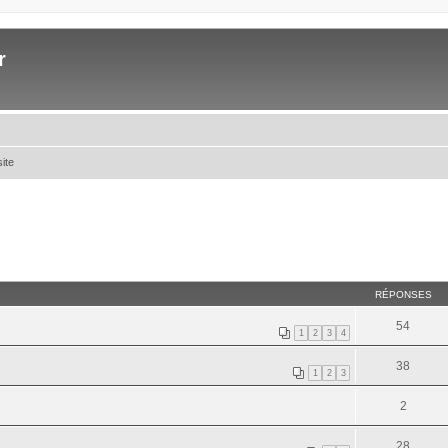
r
site
RÉPONSES
54
1
2
3
4
38
1
2
3
2
28