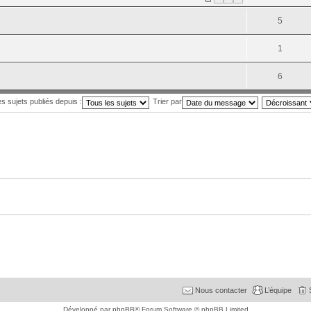
5
1
6
es sujets publiés depuis :
Trier par
Nous contacter
L’équipe
Développé par
phpBB
® Forum Software © phpBB Limited