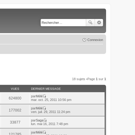
Connexion
18 sujets •Page
1
sur
1
VUES
DERNIER MESSAGE
par
Mélé
624800
C
mar. oct. 25, 2011 10:56 pm
o
n
par
Mélé
177002
s
C
ven. juil. 29, 2011 11:24 pm
u
o
l
n
par
Saga
t
33877
s
C
lun. mai 16, 2011 7:48 pm
e
u
o
r
l
n
l
par
Mélé
t
121785
s