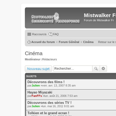
Mistwalker F
Forum de Mistwalker Fr
Raccourcis
FAQ
Accueil du forum
Forum Général
Cinéma
Retour sur le 
Cinéma
Modérateur :
Rédacteurs
Nouveau sujet
SUJETS
Découvrons des films !
par
Julien
»ven. avr. 13, 2007 8:35 am
Hayao Miyazaki
par
FanFFs
»lun. août 21, 2006 7:53 am
Découvrons des séries TV !
par
Julien
»lun. mai 16, 2011 9:01 am
Tolkien et le grand ecran !