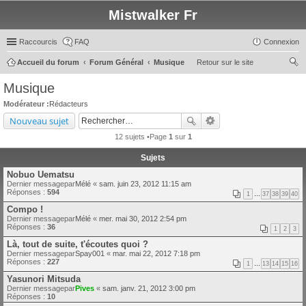
Mistwalker Fr
Raccourcis
FAQ
Connexion
Accueil du forum
Forum Général
Musique
Retour sur le site
ec
Musique
her
Modérateur :
Rédacteurs
ch
Nouveau sujet
er
12 sujets •Page
1
sur
1
Sujets
Nobuo Uematsu
Dernier messagepar
Mélé
«
sam. juin 23, 2012 11:15 am
Réponses :
594
1
…
37
38
39
40
Compo !
Dernier messagepar
Mélé
«
mer. mai 30, 2012 2:54 pm
Réponses :
36
1
2
3
Là, tout de suite, t'écoutes quoi ?
Dernier messagepar
Spay001
«
mar. mai 22, 2012 7:18 pm
Réponses :
227
1
…
13
14
15
16
Yasunori Mitsuda
Dernier messagepar
Pives
«
sam. janv. 21, 2012 3:00 pm
Réponses :
10