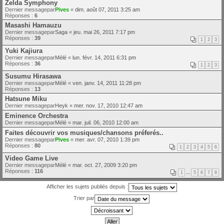
Zelda Symphony
Dernier messagepar
Pives
«
dim. août 07, 2011 3:25 am
Réponses :
6
Masashi Hamauzu
Dernier messagepar
Saga
«
jeu. mai 26, 2011 7:17 pm
Réponses :
39
1
2
3
Yuki Kajiura
Dernier messagepar
Mélé
«
lun. févr. 14, 2011 6:31 pm
Réponses :
36
1
2
3
Susumu Hirasawa
Dernier messagepar
Mélé
«
ven. janv. 14, 2011 11:28 pm
Réponses :
13
Hatsune Miku
Dernier messagepar
Heyk
«
mer. nov. 17, 2010 12:47 am
Eminence Orchestra
Dernier messagepar
Mélé
«
mar. juil. 06, 2010 12:00 am
Faites découvrir vos musiques/chansons préferés..
Dernier messagepar
Pives
«
mer. avr. 07, 2010 1:39 pm
Réponses :
80
1
2
3
4
5
6
Video Game Live
Dernier messagepar
Mélé
«
mar. oct. 27, 2009 3:20 pm
Réponses :
116
1
…
5
6
7
8
Afficher les sujets publiés depuis :
Trier par