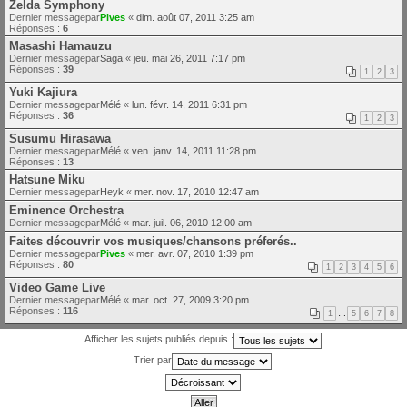
Zelda Symphony
Dernier messagepar
Pives
«
dim. août 07, 2011 3:25 am
Réponses :
6
Masashi Hamauzu
Dernier messagepar
Saga
«
jeu. mai 26, 2011 7:17 pm
Réponses :
39
1
2
3
Yuki Kajiura
Dernier messagepar
Mélé
«
lun. févr. 14, 2011 6:31 pm
Réponses :
36
1
2
3
Susumu Hirasawa
Dernier messagepar
Mélé
«
ven. janv. 14, 2011 11:28 pm
Réponses :
13
Hatsune Miku
Dernier messagepar
Heyk
«
mer. nov. 17, 2010 12:47 am
Eminence Orchestra
Dernier messagepar
Mélé
«
mar. juil. 06, 2010 12:00 am
Faites découvrir vos musiques/chansons préferés..
Dernier messagepar
Pives
«
mer. avr. 07, 2010 1:39 pm
Réponses :
80
1
2
3
4
5
6
Video Game Live
Dernier messagepar
Mélé
«
mar. oct. 27, 2009 3:20 pm
Réponses :
116
1
…
5
6
7
8
Afficher les sujets publiés depuis :
Trier par