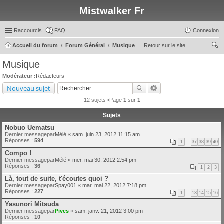
Mistwalker Fr
Raccourcis
FAQ
Connexion
Accueil du forum
Forum Général
Musique
Retour sur le site
ec
Musique
her
Modérateur :
Rédacteurs
ch
Nouveau sujet
er
12 sujets •Page
1
sur
1
Sujets
Nobuo Uematsu
Dernier messagepar
Mélé
«
sam. juin 23, 2012 11:15 am
Réponses :
594
1
…
37
38
39
40
Compo !
Dernier messagepar
Mélé
«
mer. mai 30, 2012 2:54 pm
Réponses :
36
1
2
3
Là, tout de suite, t'écoutes quoi ?
Dernier messagepar
Spay001
«
mar. mai 22, 2012 7:18 pm
Réponses :
227
1
…
13
14
15
16
Yasunori Mitsuda
Dernier messagepar
Pives
«
sam. janv. 21, 2012 3:00 pm
Réponses :
10