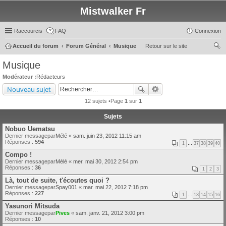
Mistwalker Fr
Raccourcis
FAQ
Connexion
Accueil du forum
Forum Général
Musique
Retour sur le site
ec
Musique
her
Modérateur :
Rédacteurs
ch
Nouveau sujet
er
12 sujets •Page
1
sur
1
Sujets
Nobuo Uematsu
Dernier messagepar
Mélé
«
sam. juin 23, 2012 11:15 am
Réponses :
594
1
…
37
38
39
40
Compo !
Dernier messagepar
Mélé
«
mer. mai 30, 2012 2:54 pm
Réponses :
36
1
2
3
Là, tout de suite, t'écoutes quoi ?
Dernier messagepar
Spay001
«
mar. mai 22, 2012 7:18 pm
Réponses :
227
1
…
13
14
15
16
Yasunori Mitsuda
Dernier messagepar
Pives
«
sam. janv. 21, 2012 3:00 pm
Réponses :
10