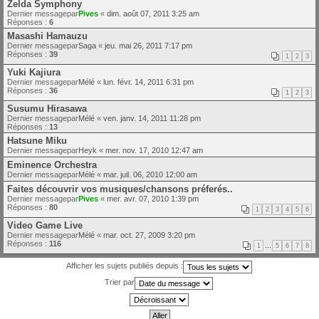
Zelda Symphony
Dernier messagepar
Pives
«
dim. août 07, 2011 3:25 am
Réponses :
6
Masashi Hamauzu
Dernier messagepar
Saga
«
jeu. mai 26, 2011 7:17 pm
Réponses :
39
1
2
3
Yuki Kajiura
Dernier messagepar
Mélé
«
lun. févr. 14, 2011 6:31 pm
Réponses :
36
1
2
3
Susumu Hirasawa
Dernier messagepar
Mélé
«
ven. janv. 14, 2011 11:28 pm
Réponses :
13
Hatsune Miku
Dernier messagepar
Heyk
«
mer. nov. 17, 2010 12:47 am
Eminence Orchestra
Dernier messagepar
Mélé
«
mar. juil. 06, 2010 12:00 am
Faites découvrir vos musiques/chansons préferés..
Dernier messagepar
Pives
«
mer. avr. 07, 2010 1:39 pm
Réponses :
80
1
2
3
4
5
6
Video Game Live
Dernier messagepar
Mélé
«
mar. oct. 27, 2009 3:20 pm
Réponses :
116
1
…
5
6
7
8
Afficher les sujets publiés depuis :
Trier par