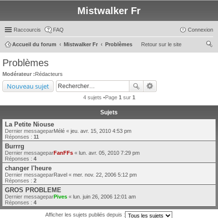
Mistwalker Fr
Raccourcis
FAQ
Connexion
Accueil du forum
Mistwalker Fr
Problèmes
Retour sur le site
ec
Problèmes
her
Modérateur :
Rédacteurs
ch
Nouveau sujet
er
4 sujets •Page
1
sur
1
Sujets
La Petite Niouse
Dernier messagepar
Mélé
«
jeu. avr. 15, 2010 4:53 pm
Réponses :
11
Burrrg
Dernier messagepar
FanFFs
«
lun. avr. 05, 2010 7:29 pm
Réponses :
4
changer l'heure
Dernier messagepar
Ravel
«
mer. nov. 22, 2006 5:12 pm
Réponses :
2
GROS PROBLEME
Dernier messagepar
Pives
«
lun. juin 26, 2006 12:01 am
Réponses :
4
Afficher les sujets publiés depuis :