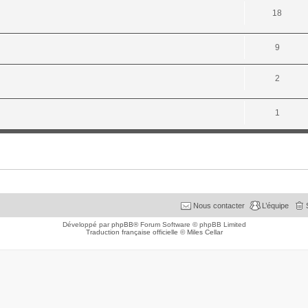
18
9
2
1
Nous contacter
L’équipe
Développé par
phpBB
® Forum Software © phpBB Limited
Traduction française officielle
©
Miles Cellar