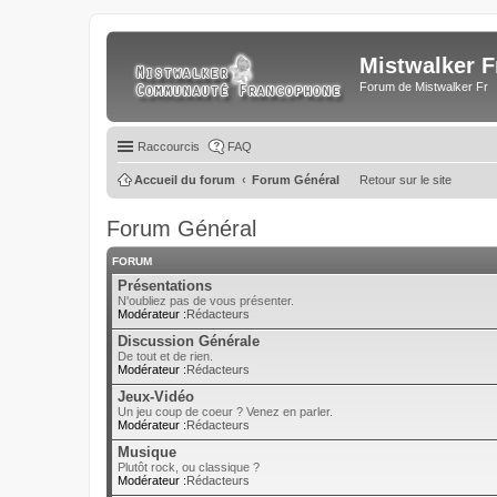
Mistwalker F
Forum de Mistwalker Fr
Raccourcis
FAQ
Accueil du forum
Forum Général
Retour sur le site
Forum Général
FORUM
Présentations
N'oubliez pas de vous présenter.
Modérateur :
Rédacteurs
Discussion Générale
De tout et de rien.
Modérateur :
Rédacteurs
Jeux-Vidéo
Un jeu coup de coeur ? Venez en parler.
Modérateur :
Rédacteurs
Musique
Plutôt rock, ou classique ?
Modérateur :
Rédacteurs