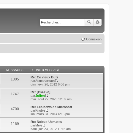
Connexion
MESSAGES
DERNIER MESSAGE
Re: Ce vieux Butz
1305
par
Sumadartson
C
dim. févr. 26, 2012 6:06 pm
o
n
Re: [Bla-Bla]
1747
s
par
Julien
u
C
mar. août 22, 2023 12:59 am
l
o
t
n
Re: Les news de Microsoft
4700
e
s
par
Knobie
r
u
C
lun. mars 31, 2014 6:15 pm
l
l
o
e
t
n
Re: Nobuo Uematsu
d
1169
e
s
par
Mélé
e
r
u
C
sam. juin 23, 2012 11:15 am
r
l
l
o