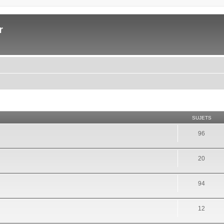
r
SUJETS
96
20
94
12