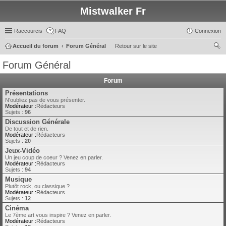
Mistwalker Fr
Raccourcis
FAQ
Connexion
Accueil du forum
Forum Général
Retour sur le site
ec
Forum Général
her
Forum
ch
Présentations
er
N'oubliez pas de vous présenter.
Modérateur :
Rédacteurs
Sujets :
96
Discussion Générale
De tout et de rien.
Modérateur :
Rédacteurs
Sujets :
20
Jeux-Vidéo
Un jeu coup de coeur ? Venez en parler.
Modérateur :
Rédacteurs
Sujets :
94
Musique
Plutôt rock, ou classique ?
Modérateur :
Rédacteurs
Sujets :
12
Cinéma
Le 7ème art vous inspire ? Venez en parler.
Modérateur :
Rédacteurs