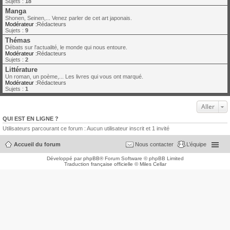
Sujets :
18
Manga
Shonen, Seinen,... Venez parler de cet art japonais.
Modérateur :
Rédacteurs
Sujets :
9
Thémas
Débats sur l'actualité, le monde qui nous entoure.
Modérateur :
Rédacteurs
Sujets :
2
Littérature
Un roman, un poème,... Les livres qui vous ont marqué.
Modérateur :
Rédacteurs
Sujets :
1
Aller
QUI EST EN LIGNE ?
Utilisateurs parcourant ce forum : Aucun utilisateur inscrit et 1 invité
Accueil du forum
Nous contacter
L’équipe
Développé par
phpBB
® Forum Software © phpBB Limited
Traduction française officielle
©
Miles Cellar