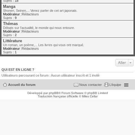
Sujets :
18
Manga
Shonen, Seinen,... Venez parler de cet art japonais.
Modérateur :
Rédacteurs
Sujets :
9
Thémas
Débats sur l'actualité, le monde qui nous entoure.
Modérateur :
Rédacteurs
Sujets :
2
Littérature
Un roman, un poème,... Les livres qui vous ont marqué.
Modérateur :
Rédacteurs
Sujets :
1
Aller
QUI EST EN LIGNE ?
Utilisateurs parcourant ce forum : Aucun utilisateur inscrit et 1 invité
Accueil du forum
Nous contacter
L’équipe
Développé par
phpBB
® Forum Software © phpBB Limited
Traduction française officielle
©
Miles Cellar