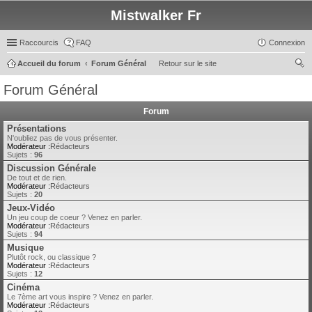
Mistwalker Fr
Raccourcis
FAQ
Connexion
Accueil du forum
Forum Général
Retour sur le site
ec
Forum Général
her
Forum
ch
Présentations
er
N'oubliez pas de vous présenter.
Modérateur :
Rédacteurs
Sujets :
96
Discussion Générale
De tout et de rien.
Modérateur :
Rédacteurs
Sujets :
20
Jeux-Vidéo
Un jeu coup de coeur ? Venez en parler.
Modérateur :
Rédacteurs
Sujets :
94
Musique
Plutôt rock, ou classique ?
Modérateur :
Rédacteurs
Sujets :
12
Cinéma
Le 7ème art vous inspire ? Venez en parler.
Modérateur :
Rédacteurs