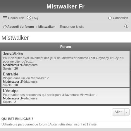
Mistwalker Fr
Raccourcis
FAQ
Connexion
Accueil du forum
Mistwalker
Retour sur le site
ec
Mistwalker
her
Forum
ch
Jeux-Vidéo
er
Pour discuter exclusivement des jeux de Mistwalker comme Lost Odyssey et Cry oN
pour ne citer qu'eux...
Modérateur :
Rédacteurs
Sujets :
26
Entraide
Bloqué dans un jeu Mistwalker ?
Modérateur :
Rédacteurs
Sujets :
10
L'équipe
Pour parler des personnes qui participent à l'aventure Mistwalker...
Modérateur :
Rédacteurs
Sujets :
2
Aller
QUI EST EN LIGNE ?
Utilisateurs parcourant ce forum : Aucun utilisateur inscrit et 1 invité