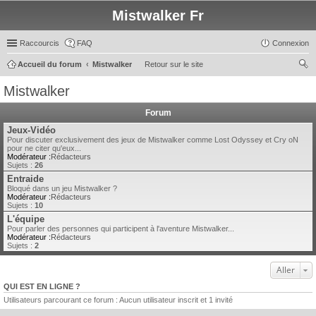
Mistwalker Fr
Raccourcis
FAQ
Connexion
Accueil du forum
Mistwalker
Retour sur le site
ec
Mistwalker
her
Forum
ch
Jeux-Vidéo
er
Pour discuter exclusivement des jeux de Mistwalker comme Lost Odyssey et Cry oN
pour ne citer qu'eux...
Modérateur :
Rédacteurs
Sujets :
26
Entraide
Bloqué dans un jeu Mistwalker ?
Modérateur :
Rédacteurs
Sujets :
10
L'équipe
Pour parler des personnes qui participent à l'aventure Mistwalker...
Modérateur :
Rédacteurs
Sujets :
2
Aller
QUI EST EN LIGNE ?
Utilisateurs parcourant ce forum : Aucun utilisateur inscrit et 1 invité