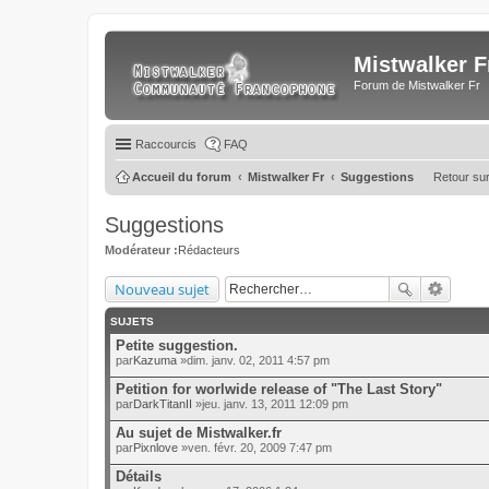
Mistwalker F
Forum de Mistwalker Fr
Raccourcis
FAQ
Accueil du forum
Mistwalker Fr
Suggestions
Retour sur 
Suggestions
Modérateur :
Rédacteurs
Nouveau sujet
SUJETS
Petite suggestion.
par
Kazuma
»dim. janv. 02, 2011 4:57 pm
Petition for worlwide release of "The Last Story"
par
DarkTitanII
»jeu. janv. 13, 2011 12:09 pm
Au sujet de Mistwalker.fr
par
Pixnlove
»ven. févr. 20, 2009 7:47 pm
Détails