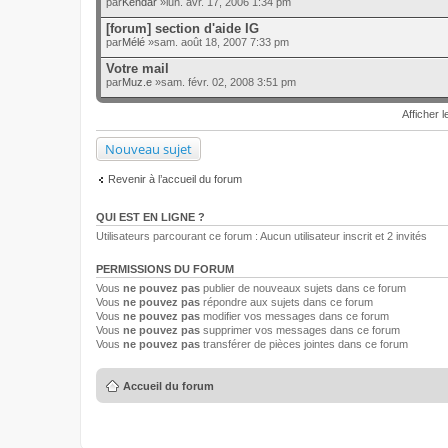
par
Kendar
»lun. avr. 17, 2006 1:34 pm
[forum] section d'aide IG
par
Mélé
»sam. août 18, 2007 7:33 pm
Votre mail
par
Muz.e
»sam. févr. 02, 2008 3:51 pm
Afficher l
Nouveau sujet
Revenir à l’accueil du forum
QUI EST EN LIGNE ?
Utilisateurs parcourant ce forum : Aucun utilisateur inscrit et 2 invités
PERMISSIONS DU FORUM
Vous
ne pouvez pas
publier de nouveaux sujets dans ce forum
Vous
ne pouvez pas
répondre aux sujets dans ce forum
Vous
ne pouvez pas
modifier vos messages dans ce forum
Vous
ne pouvez pas
supprimer vos messages dans ce forum
Vous
ne pouvez pas
transférer de pièces jointes dans ce forum
Accueil du forum