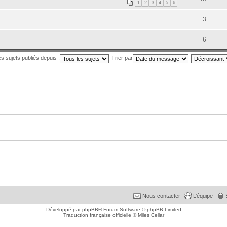
1
2
3
4
5
6
3
6
es sujets publiés depuis :
Trier par
Nous contacter
L’équipe
Développé par
phpBB
® Forum Software © phpBB Limited
Traduction française officielle
©
Miles Cellar