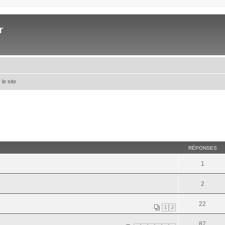
r
le site
RÉPONSES
1
2
22
1
2
87