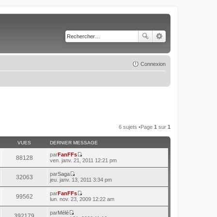
Connexion
6 sujets •Page
1
sur
1
VUES
DERNIER MESSAGE
par
FanFFs
88128
C
ven. janv. 21, 2011 12:21 pm
o
n
par
Saga
32063
s
C
jeu. janv. 13, 2011 3:34 pm
u
o
l
n
par
FanFFs
t
99562
s
C
lun. nov. 23, 2009 12:22 am
e
u
o
r
l
n
l
par
Mélé
t
392179
s