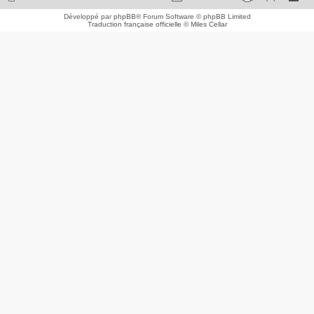
Développé par
phpBB
® Forum Software © phpBB Limited
Traduction française officielle
©
Miles Cellar