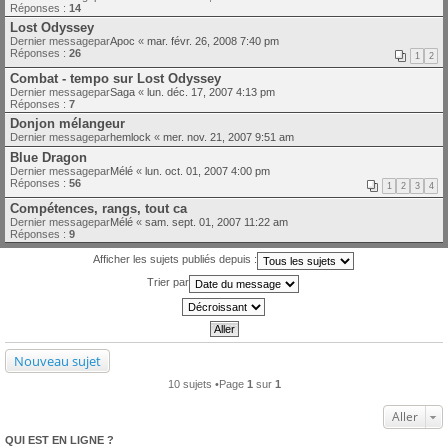
Réponses :
14
Lost Odyssey
Dernier messagepar
Apoc
«
mar. févr. 26, 2008 7:40 pm
Réponses :
26
1
2
Combat - tempo sur Lost Odyssey
Dernier messagepar
Saga
«
lun. déc. 17, 2007 4:13 pm
Réponses :
7
Donjon mélangeur
Dernier messagepar
hemlock
«
mer. nov. 21, 2007 9:51 am
Blue Dragon
Dernier messagepar
Mélé
«
lun. oct. 01, 2007 4:00 pm
Réponses :
56
1
2
3
4
Compétences, rangs, tout ca
Dernier messagepar
Mélé
«
sam. sept. 01, 2007 11:22 am
Réponses :
9
Afficher les sujets publiés depuis :
Trier par
Nouveau sujet
10 sujets •Page
1
sur
1
Aller
QUI EST EN LIGNE ?