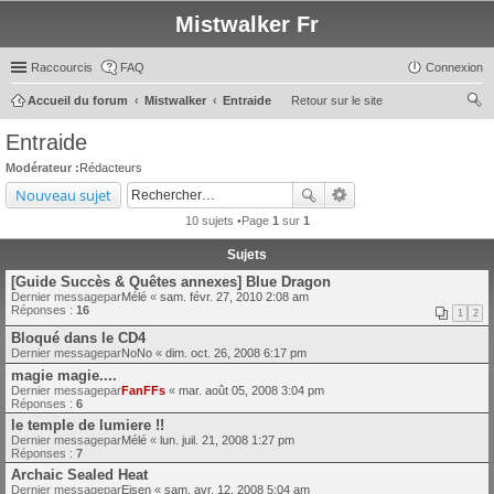
Mistwalker Fr
Raccourcis
FAQ
Connexion
Accueil du forum
Mistwalker
Entraide
Retour sur le site
ec
Entraide
her
Modérateur :
Rédacteurs
ch
Nouveau sujet
er
10 sujets •Page
1
sur
1
Sujets
[Guide Succès & Quêtes annexes] Blue Dragon
Dernier messagepar
Mélé
«
sam. févr. 27, 2010 2:08 am
Réponses :
16
1
2
Bloqué dans le CD4
Dernier messagepar
NoNo
«
dim. oct. 26, 2008 6:17 pm
magie magie....
Dernier messagepar
FanFFs
«
mar. août 05, 2008 3:04 pm
Réponses :
6
le temple de lumiere !!
Dernier messagepar
Mélé
«
lun. juil. 21, 2008 1:27 pm
Réponses :
7
Archaic Sealed Heat
Dernier messagepar
Eisen
«
sam. avr. 12, 2008 5:04 am