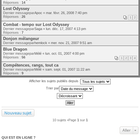
Réponses :
14
Lost Odyssey
Dernier messagepar
Apoc
«
mar. févr. 26, 2008 7:40 pm
Réponses :
26
1
2
Combat - tempo sur Lost Odyssey
Dernier messagepar
Saga
«
lun. déc. 17, 2007 4:13 pm
Réponses :
7
Donjon mélangeur
Dernier messagepar
hemlock
«
mer. nov. 21, 2007 9:51 am
Blue Dragon
Dernier messagepar
Mélé
«
lun. oct. 01, 2007 4:00 pm
Réponses :
56
1
2
3
4
Compétences, rangs, tout ca
Dernier messagepar
Mélé
«
sam. sept. 01, 2007 11:22 am
Réponses :
9
Afficher les sujets publiés depuis :
Trier par
Nouveau sujet
10 sujets •Page
1
sur
1
Aller
QUI EST EN LIGNE ?