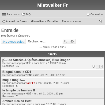
Mistwalker Fr
Raccourcis
FAQ
Connexion
Accueil du forum
Mistwalker
Entraide
Retour sur le site
ec
Entraide
her
Modérateur :
Rédacteurs
ch
Nouveau sujet
er
10 sujets •Page
1
sur
1
Sujets
[Guide Succès & Quêtes annexes] Blue Dragon
Dernier messagepar
Mélé
«
sam. févr. 27, 2010 2:08 am
Réponses :
16
1
2
Bloqué dans le CD4
Dernier messagepar
NoNo
«
dim. oct. 26, 2008 6:17 pm
magie magie....
Dernier messagepar
FanFFs
«
mar. août 05, 2008 3:04 pm
Réponses :
6
le temple de lumiere !!
Dernier messagepar
Mélé
«
lun. juil. 21, 2008 1:27 pm
Réponses :
7
Archaic Sealed Heat
Dernier messagepar
Eisen
«
sam. avr. 12, 2008 5:04 am