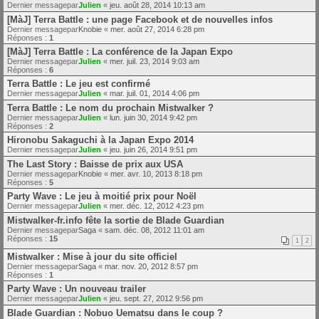
Dernier messagepar
Julien
«
jeu. août 28, 2014 10:13 am
[MàJ] Terra Battle : une page Facebook et de nouvelles infos
Dernier messagepar
Knobie
«
mer. août 27, 2014 6:28 pm
Réponses :
1
[MàJ] Terra Battle : La conférence de la Japan Expo
Dernier messagepar
Julien
«
mer. juil. 23, 2014 9:03 am
Réponses :
6
Terra Battle : Le jeu est confirmé
Dernier messagepar
Julien
«
mar. juil. 01, 2014 4:06 pm
Terra Battle : Le nom du prochain Mistwalker ?
Dernier messagepar
Julien
«
lun. juin 30, 2014 9:42 pm
Réponses :
2
Hironobu Sakaguchi à la Japan Expo 2014
Dernier messagepar
Julien
«
jeu. juin 26, 2014 9:51 pm
The Last Story : Baisse de prix aux USA
Dernier messagepar
Knobie
«
mer. avr. 10, 2013 8:18 pm
Réponses :
5
Party Wave : Le jeu à moitié prix pour Noël
Dernier messagepar
Julien
«
mer. déc. 12, 2012 4:23 pm
Mistwalker-fr.info fête la sortie de Blade Guardian
Dernier messagepar
Saga
«
sam. déc. 08, 2012 11:01 am
Réponses :
15
1
2
Mistwalker : Mise à jour du site officiel
Dernier messagepar
Saga
«
mar. nov. 20, 2012 8:57 pm
Réponses :
1
Party Wave : Un nouveau trailer
Dernier messagepar
Julien
«
jeu. sept. 27, 2012 9:56 pm
Blade Guardian : Nobuo Uematsu dans le coup ?