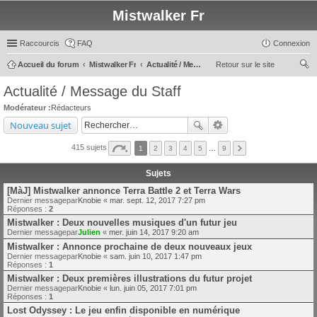
Mistwalker Fr
Raccourcis
FAQ
Connexion
Accueil du forum
Mistwalker Fr
Actualité / Message du Staff
Retour sur le site
ec
Actualité / Message du Staff
her
Modérateur :
Rédacteurs
ch
Nouveau sujet
er
415 sujets
1
2
3
4
5
…
9
Sujets
[MàJ] Mistwalker annonce Terra Battle 2 et Terra Wars
Dernier messagepar
Knobie
«
mar. sept. 12, 2017 7:27 pm
Réponses :
2
Mistwalker : Deux nouvelles musiques d'un futur jeu
Dernier messagepar
Julien
«
mer. juin 14, 2017 9:20 am
Mistwalker : Annonce prochaine de deux nouveaux jeux
Dernier messagepar
Knobie
«
sam. juin 10, 2017 1:47 pm
Réponses :
1
Mistwalker : Deux premières illustrations du futur projet
Dernier messagepar
Knobie
«
lun. juin 05, 2017 7:01 pm
Réponses :
1
Lost Odyssey : Le jeu enfin disponible en numérique