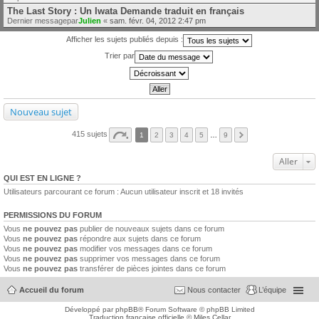
The Last Story : Un Iwata Demande traduit en français
Dernier messagepar
Julien
«
sam. févr. 04, 2012 2:47 pm
Afficher les sujets publiés depuis :
Trier par
Nouveau sujet
415 sujets
1
2
3
4
5
…
9
Aller
QUI EST EN LIGNE ?
Utilisateurs parcourant ce forum : Aucun utilisateur inscrit et 18 invités
PERMISSIONS DU FORUM
Vous
ne pouvez pas
publier de nouveaux sujets dans ce forum
Vous
ne pouvez pas
répondre aux sujets dans ce forum
Vous
ne pouvez pas
modifier vos messages dans ce forum
Vous
ne pouvez pas
supprimer vos messages dans ce forum
Vous
ne pouvez pas
transférer de pièces jointes dans ce forum
Accueil du forum
Nous contacter
L’équipe
Développé par
phpBB
® Forum Software © phpBB Limited
Traduction française officielle
©
Miles Cellar