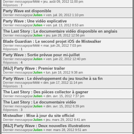
Dernier messagepar
Mélé
«
jeu. août 09, 2012 11:00 pm
Réponses :
7
Party Wave est disponible
Dernier messagepar
Julien
«
ven. juil. 20, 2012 1:10 pm
Party Wave : Une vidéo explicative
Dernier messagepar
Julien
«
ven. juil. 13, 2012 8:53 am
The Last Story : Le documentaire vidéo disponible en anglais
Dernier messagepar
Julien
«
jeu. juin 28, 2012 12:56 pm
Blade Guardian : Le second projet iOS de Mistwalker
Dernier messagepar
Mélé
«
mar. juin 26, 2012 7:03 pm
Réponses :
1
Party Wave : Sortie prévue pour mi-juillet
Dernier messagepar
Julien
«
ven. juin 22, 2012 12:40 pm
Réponses :
4
[MàJ] Party Wave : Premier trailer
Dernier messagepar
Julien
«
lun. juin 18, 2012 9:38 am
Party Wave : Le développement du jeu touche à sa fin
Dernier messagepar
Mélé
«
dim. juin 17, 2012 11:14 pm
Réponses :
1
The Last Story : Des pièces collector à gagner
Dernier messagepar
Julien
«
dim. avr. 15, 2012 7:37 pm
The Last Story : Le documentaire vidéo
Dernier messagepar
Julien
«
dim. avr. 15, 2012 6:39 pm
Réponses :
3
Mistwalker : Mise à jour du site officiel
Dernier messagepar
Julien
«
jeu. mars 29, 2012 9:41 am
[MàJ] Party Wave : Deux nouvelles illustrations
Dernier messagepar
Julien
«
mer. mars 28, 2012 9:51 am