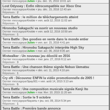
Dernier messagepar
Julien
«
jeu. déc. 15, 2016 10:01 am
Lost Odyssey : Enfin rétrocompatible sur Xbox One
Dernier messagepar
Knobie
«
jeu. déc. 15, 2016 12:43 am
Réponses :
2
Terra Battle : le million de téléchargements atteint
Dernier messagepar
Knobie
«
ven. août 12, 2016 11:02 am
Réponses :
1
Hironobu Sakaguchi va ouvrir un nouveau studio
Dernier messagepar
Knobie
«
ven. août 12, 2016 10:50 am
Réponses :
1
Terra Battle : Des goodies en vente dans le monde entier
Dernier messagepar
Julien
«
ven. avr. 15, 2016 4:41 pm
Terra Battle : Hironobu Sakaguchi interprète High Sky
Dernier messagepar
Julien
«
mer. avr. 06, 2016 9:05 am
Mistwalker : Un nouveau jeu dévoilé en 2016
Dernier messagepar
Knobie
«
mer. janv. 27, 2016 8:12 am
Réponses :
3
Terra Battle : Une chanson thème signée Nobuo Uematsu
Dernier messagepar
Knobie
«
dim. oct. 11, 2015 4:10 pm
Réponses :
1
Cry oN : Découvrez ENFIN la vidéo promotionnelle de 2005 !
Dernier messagepar
Spay001
«
ven. août 14, 2015 3:13 am
Réponses :
5
Terra Battle : Une composition musicale signée Kenji Ito
Dernier messagepar
Julien
«
mar. févr. 10, 2015 11:20 am
Terra Battle : Sortie le 9 octobre
Dernier messagepar
Nayamu
«
jeu. oct. 09, 2014 5:34 pm
Réponses :
1
Terra Battle : Première bande annonce