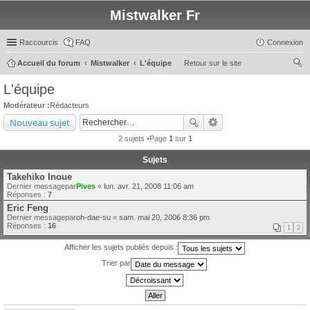
Mistwalker Fr
Raccourcis
FAQ
Connexion
Accueil du forum
Mistwalker
L'équipe
Retour sur le site
ec
L'équipe
her
Modérateur :
Rédacteurs
ch
Nouveau sujet
er
2 sujets •Page
1
sur
1
Sujets
Takehiko Inoue
Dernier messagepar
Pives
«
lun. avr. 21, 2008 11:06 am
Réponses :
7
Eric Feng
Dernier messagepar
oh-dae-su
«
sam. mai 20, 2006 8:36 pm
Réponses :
16
1
2
Afficher les sujets publiés depuis :
Trier par