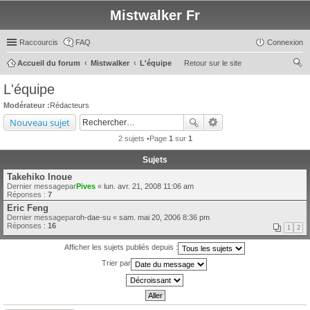
Mistwalker Fr
Raccourcis
FAQ
Connexion
Accueil du forum
Mistwalker
L'équipe
Retour sur le site
ec
L'équipe
her
Modérateur :
Rédacteurs
ch
Nouveau sujet
er
2 sujets •Page
1
sur
1
Sujets
Takehiko Inoue
Dernier messagepar
Pives
«
lun. avr. 21, 2008 11:06 am
Réponses :
7
Eric Feng
Dernier messagepar
oh-dae-su
«
sam. mai 20, 2006 8:36 pm
Réponses :
16
1
2
Afficher les sujets publiés depuis :
Trier par