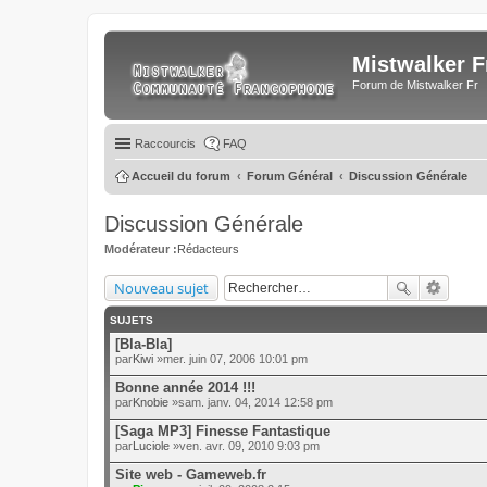
Mistwalker F
Forum de Mistwalker Fr
Raccourcis
FAQ
Accueil du forum
Forum Général
Discussion Générale
Discussion Générale
Modérateur :
Rédacteurs
Nouveau sujet
SUJETS
[Bla-Bla]
par
Kiwi
»mer. juin 07, 2006 10:01 pm
Bonne année 2014 !!!
par
Knobie
»sam. janv. 04, 2014 12:58 pm
[Saga MP3] Finesse Fantastique
par
Luciole
»ven. avr. 09, 2010 9:03 pm
Site web - Gameweb.fr