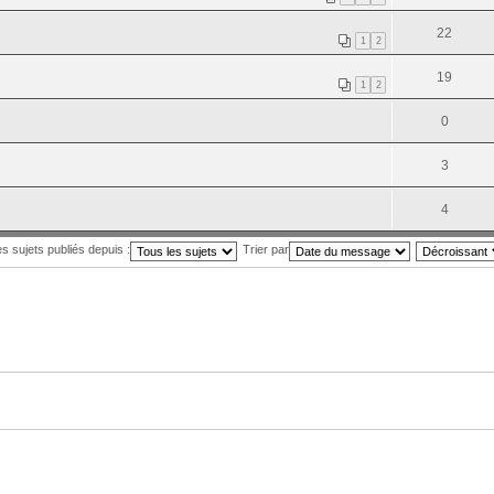
22
1
2
19
1
2
0
3
4
es sujets publiés depuis :
Trier par