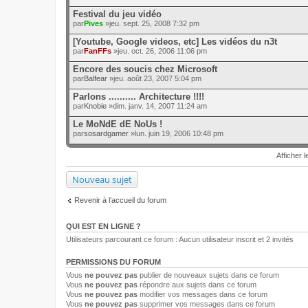
Festival du jeu vidéo
par
Pives
»jeu. sept. 25, 2008 7:32 pm
[Youtube, Google videos, etc] Les vidéos du n3t
par
FanFFs
»jeu. oct. 26, 2006 11:06 pm
Encore des soucis chez Microsoft
par
Balfear
»jeu. août 23, 2007 5:04 pm
Parlons .......... Architecture !!!!
par
Knobie
»dim. janv. 14, 2007 11:24 am
Le MoNdE dE NoUs !
par
sosardgamer
»lun. juin 19, 2006 10:48 pm
Afficher l
Nouveau sujet
Revenir à l’accueil du forum
QUI EST EN LIGNE ?
Utilisateurs parcourant ce forum : Aucun utilisateur inscrit et 2 invités
PERMISSIONS DU FORUM
Vous
ne pouvez pas
publier de nouveaux sujets dans ce forum
Vous
ne pouvez pas
répondre aux sujets dans ce forum
Vous
ne pouvez pas
modifier vos messages dans ce forum
Vous
ne pouvez pas
supprimer vos messages dans ce forum