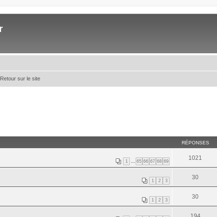
r
Retour sur le site
RÉPONSES
1021
1
…
65
66
67
68
69
30
1
2
3
30
1
2
3
194