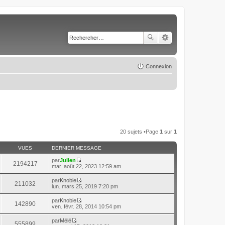
Connexion
20 sujets •Page
1
sur
1
VUES
DERNIER MESSAGE
par
Julien
2194217
C
mar. août 22, 2023 12:59 am
o
n
par
Knobie
211032
s
C
lun. mars 25, 2019 7:20 pm
u
o
l
n
par
Knobie
t
142890
s
C
ven. févr. 28, 2014 10:54 pm
e
u
o
r
l
n
l
par
Mélé
t
555899
s