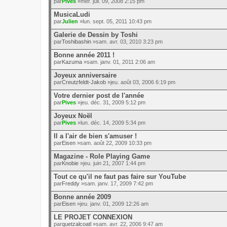
par
Pives
»mer. juil. 09, 2008 2:15 pm
MusicaLudi
par
Julien
»lun. sept. 05, 2011 10:43 pm
Galerie de Dessin by Toshi
par
Toshibashin
»sam. avr. 03, 2010 3:23 pm
Bonne année 2011 !
par
Kazuma
»sam. janv. 01, 2011 2:06 am
Joyeux anniversaire
par
Creutzfeldt-Jakob
»jeu. août 03, 2006 6:19 pm
Votre dernier post de l'année
par
Pives
»jeu. déc. 31, 2009 5:12 pm
Joyeux Noël
par
Pives
»lun. déc. 14, 2009 5:34 pm
Il a l'air de bien s'amuser !
par
Eisen
»sam. août 22, 2009 10:33 pm
Magazine - Role Playing Game
par
Knobie
»jeu. juin 21, 2007 1:44 pm
Tout ce qu'il ne faut pas faire sur YouTube
par
Freddy
»sam. janv. 17, 2009 7:42 pm
Bonne année 2009
par
Eisen
»jeu. janv. 01, 2009 12:26 am
LE PROJET CONNEXION
par
quetzalcoatl
»sam. avr. 22, 2006 9:47 am