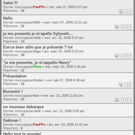
Salut !!!
Dernier messagepar
FanFFs
«
mer. mai 13, 2009 6:07 pm
Réponses :
16
1
2
Hello
Dernier messagepar
Mélé
«
sam. mars 07, 2009 12:21 am
Réponses :
31
1
2
3
je me presente je m'apelle Sylyoshi...
Dernier messagepar
vidok
«
ven. oct. 10, 2008 8:23 am
Réponses :
14
Est-ce bien utile que je présente ? lol
Dernier messagepar
Saga
«
jeu. sept. 25, 2008 5:32 pm
Réponses :
34
1
2
3
"je me presente, je m'appelle Henry"
Dernier messagepar
Pives
«
mar. sept. 02, 2008 1:04 pm
Réponses :
12
Présentation
Dernier messagepar
Knobie
«
ven. juin 27, 2008 9:38 am
Réponses :
15
1
2
Bonsoiiir !
Dernier messagepar
Kiwi
«
mer. avr. 23, 2008 11:50 pm
Réponses :
31
1
2
3
un nouveau debarque
Dernier messagepar
vidok
«
sam. avr. 12, 2008 6:05 pm
Réponses :
10
Gakman !
Dernier messagepar
FanFFs
«
jeu. avr. 03, 2008 11:41 am
Réponses :
8
Hello tout le monde!