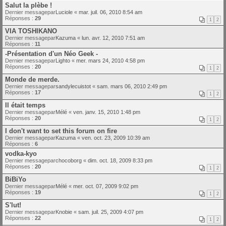
Salut la plèbe !
Dernier messagepar
Luciole
«
mar. juil. 06, 2010 8:54 am
Réponses :
29
1
2
VIA TOSHIKANO
Dernier messagepar
Kazuma
«
lun. avr. 12, 2010 7:51 am
Réponses :
11
-Présentation d'un Néo Geek -
Dernier messagepar
Lighto
«
mer. mars 24, 2010 4:58 pm
Réponses :
20
1
2
Monde de merde.
Dernier messagepar
sandylecuistot
«
sam. mars 06, 2010 2:49 pm
Réponses :
17
1
2
Il était temps
Dernier messagepar
Mélé
«
ven. janv. 15, 2010 1:48 pm
Réponses :
20
1
2
I don't want to set this forum on fire
Dernier messagepar
Kazuma
«
ven. oct. 23, 2009 10:39 am
Réponses :
6
vodka-kyo
Dernier messagepar
chocoborg
«
dim. oct. 18, 2009 8:33 pm
Réponses :
20
1
2
BiBiYo
Dernier messagepar
Mélé
«
mer. oct. 07, 2009 9:02 pm
Réponses :
19
1
2
S'lut!
Dernier messagepar
Knobie
«
sam. juil. 25, 2009 4:07 pm
Réponses :
22
1
2