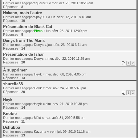
Dernier messagepar
square81
«
mar. oct. 25, 2011 10:23 am
Réponses :
8
Nakano, mais l'autre
Dernier messagepar
Spay001
«
lun. sept. 12, 2011 8:40 am
Réponses :
10
Présentation de Black Cat
Dernier messagepar
Pives
«
lun. févr. 28, 2011 12:00 pm
Réponses :
5
Denys from The Mans
Dernier messagepar
Denys
«
jeu. déc. 23, 2010 3:11 am
Réponses :
14
Présentation de Ishar
Dernier messagepar
Denys
«
mer. déc. 22, 2010 11:29 am
Réponses :
20
1
2
À supprimer
Dernier messagepar
Heyk
«
mer. déc. 08, 2010 4:05 pm
Réponses :
14
shurelia38
Dernier messagepar
Heyk
«
mer. nov. 24, 2010 5:48 pm
Réponses :
20
1
2
Heyk
Dernier messagepar
Heyk
«
dim. nov. 21, 2010 10:38 pm
Réponses :
14
Knobie
Dernier messagepar
Mélé
«
mar. août 31, 2010 5:58 pm
Réponses :
11
Dshubba
Dernier messagepar
Kazuma
«
ven. juil. 09, 2010 11:16 am
Réponses :
13