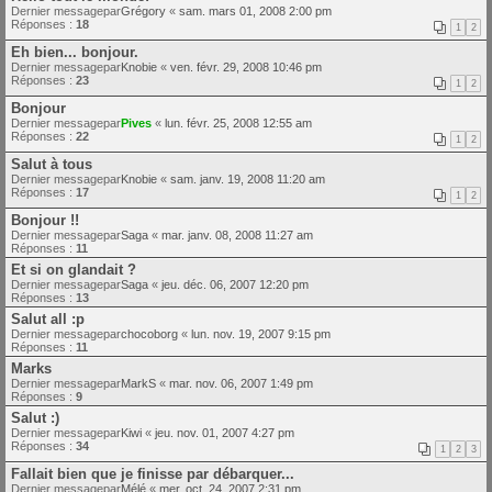
Dernier messagepar
Grégory
«
sam. mars 01, 2008 2:00 pm
Réponses :
18
1
2
Eh bien... bonjour.
Dernier messagepar
Knobie
«
ven. févr. 29, 2008 10:46 pm
Réponses :
23
1
2
Bonjour
Dernier messagepar
Pives
«
lun. févr. 25, 2008 12:55 am
Réponses :
22
1
2
Salut à tous
Dernier messagepar
Knobie
«
sam. janv. 19, 2008 11:20 am
Réponses :
17
1
2
Bonjour !!
Dernier messagepar
Saga
«
mar. janv. 08, 2008 11:27 am
Réponses :
11
Et si on glandait ?
Dernier messagepar
Saga
«
jeu. déc. 06, 2007 12:20 pm
Réponses :
13
Salut all :p
Dernier messagepar
chocoborg
«
lun. nov. 19, 2007 9:15 pm
Réponses :
11
Marks
Dernier messagepar
MarkS
«
mar. nov. 06, 2007 1:49 pm
Réponses :
9
Salut :)
Dernier messagepar
Kiwi
«
jeu. nov. 01, 2007 4:27 pm
Réponses :
34
1
2
3
Fallait bien que je finisse par débarquer...
Dernier messagepar
Mélé
«
mer. oct. 24, 2007 2:31 pm