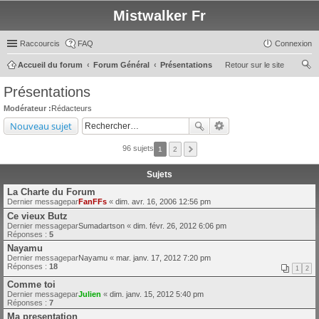
Mistwalker Fr
Raccourcis
FAQ
Connexion
Accueil du forum
Forum Général
Présentations
Retour sur le site
ec
Présentations
her
Modérateur :
Rédacteurs
ch
Nouveau sujet
er
96 sujets
1
2
Sujets
La Charte du Forum
Dernier messagepar
FanFFs
«
dim. avr. 16, 2006 12:56 pm
Ce vieux Butz
Dernier messagepar
Sumadartson
«
dim. févr. 26, 2012 6:06 pm
Réponses :
5
Nayamu
Dernier messagepar
Nayamu
«
mar. janv. 17, 2012 7:20 pm
Réponses :
18
1
2
Comme toi
Dernier messagepar
Julien
«
dim. janv. 15, 2012 5:40 pm
Réponses :
7
Ma presentation