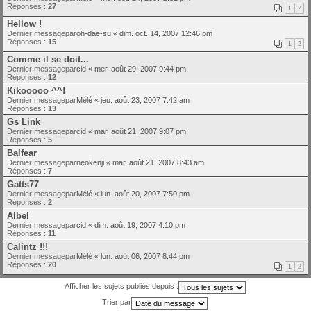
Réponses :
27
1
2
Hellow !
Dernier messagepar
oh-dae-su
«
dim. oct. 14, 2007 12:46 pm
Réponses :
15
1
2
Comme il se doit...
Dernier messagepar
cid
«
mer. août 29, 2007 9:44 pm
Réponses :
12
Kikooooo ^^!
Dernier messagepar
Mélé
«
jeu. août 23, 2007 7:42 am
Réponses :
13
Gs Link
Dernier messagepar
cid
«
mar. août 21, 2007 9:07 pm
Réponses :
5
Balfear
Dernier messagepar
neokenji
«
mar. août 21, 2007 8:43 am
Réponses :
7
Gatts77
Dernier messagepar
Mélé
«
lun. août 20, 2007 7:50 pm
Réponses :
2
Albel
Dernier messagepar
cid
«
dim. août 19, 2007 4:10 pm
Réponses :
11
Calintz !!!
Dernier messagepar
Mélé
«
lun. août 06, 2007 8:44 pm
Réponses :
20
1
2
Afficher les sujets publiés depuis :
Trier par