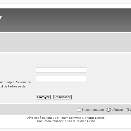
r
tre compte. Si vous ne
agit de l’adresse de
Nous contacter
L’équipe
Développé par
phpBB
® Forum Software © phpBB Limited
Traduction française officielle
©
Miles Cellar