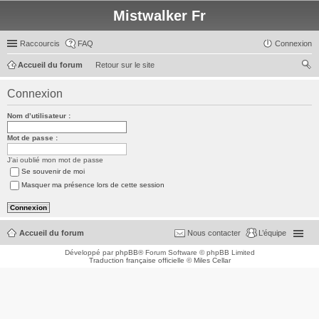
Mistwalker Fr
Raccourcis
FAQ
Connexion
Accueil du forum
Retour sur le site
ec
Connexion
her
Nom d’utilisateur :
ch
er
Mot de passe :
J’ai oublié mon mot de passe
Se souvenir de moi
Masquer ma présence lors de cette session
Accueil du forum
Nous contacter
L’équipe
Développé par
phpBB
® Forum Software © phpBB Limited
Traduction française officielle
©
Miles Cellar